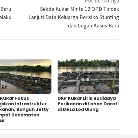
Pos berikutnya
 Baru
Sekda Kukar Minta 12 OPD Tindak
elaku
Lanjuti Data Keluarga Berisiko Stunting
dan Cegah Kasus Baru
 Kukar Fokus
DKP Kukar Lirik Budidaya
sikan Infrastruktur
Perikanan di Lahan Darat
ikanan, Bangun Jetty
di Desa Loa Ulung
Empat Kecamatan
sir