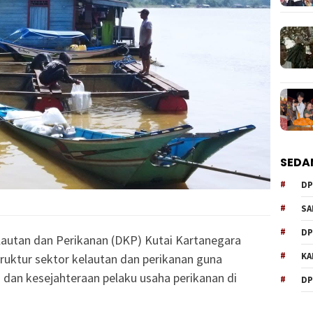
SEDA
DP
SA
DP
lautan dan Perikanan (DKP) Kutai Kartanegara
KA
ruktur sektor kelautan dan perikanan guna
dan kesejahteraan pelaku usaha perikanan di
DP