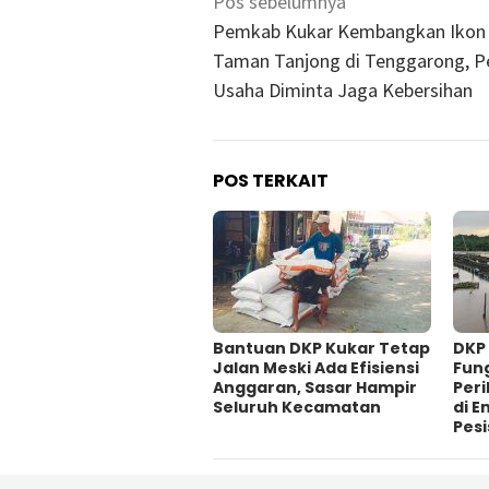
Navigasi
Pos sebelumnya
pos
Pemkab Kukar Kembangkan Ikon
Taman Tanjong di Tenggarong, P
Usaha Diminta Jaga Kebersihan
POS TERKAIT
Bantuan DKP Kukar Tetap
DKP
Jalan Meski Ada Efisiensi
Fung
Anggaran, Sasar Hampir
Per
Seluruh Kecamatan
di 
Pesi