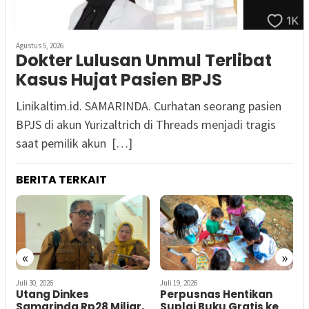
Agustus 5, 2026
Dokter Lulusan Unmul Terlibat
Kasus Hujat Pasien BPJS
Linikaltim.id. SAMARINDA. Curhatan seorang pasien
BPJS di akun Yurizaltrich di Threads menjadi tragis
saat pemilik akun […]
BERITA TERKAIT
«
»
Juli 30, 2026
Juli 19, 2026
J
Utang Dinkes
Perpusnas Hentikan
Samarinda Rp28 Miliar,
Suplai Buku Gratis ke