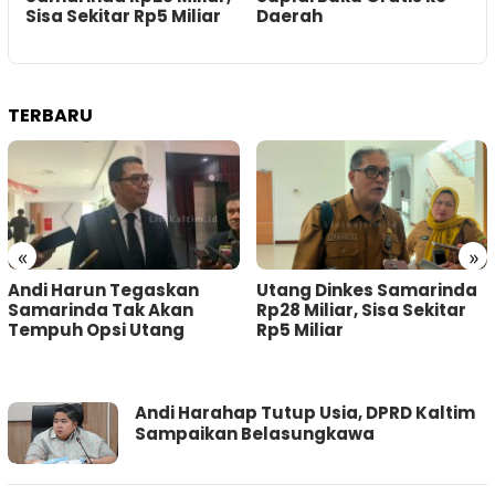
Sisa Sekitar Rp5 Miliar
Daerah
K
TERBARU
«
»
Andi Harun Tegaskan
Utang Dinkes Samarinda
Samarinda Tak Akan
Rp28 Miliar, Sisa Sekitar
Tempuh Opsi Utang
Rp5 Miliar
LINIKALTIM.ID
Andi Harahap Tutup Usia, DPRD Kaltim
Sampaikan Belasungkawa