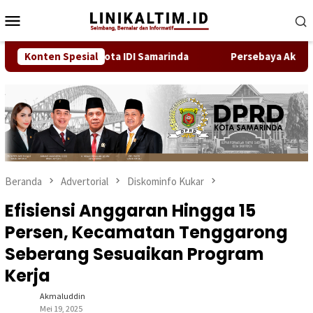
Loncat
Menu
ke
Mobile
konten
nda Bukan Anggota IDI Samarinda
Konten Spesial
Persebaya Akhiri Pena
Beranda
Advertorial
Diskominfo Kukar
Efisiensi Anggaran Hingga 15
Persen, Kecamatan Tenggarong
Seberang Sesuaikan Program
Kerja
Akmaluddin
Mei 19, 2025