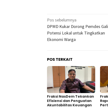
Navigasi
Pos sebelumnya
pos
DPMD Kukar Dorong Pemdes Gali
Potensi Lokal untuk Tingkatkan
Ekonomi Warga
POS TERKAIT
Fraksi NasDem Tekankan
Frak
Efisiensi dan Penguatan
Rap
Akuntabilitas Keuangan
Per