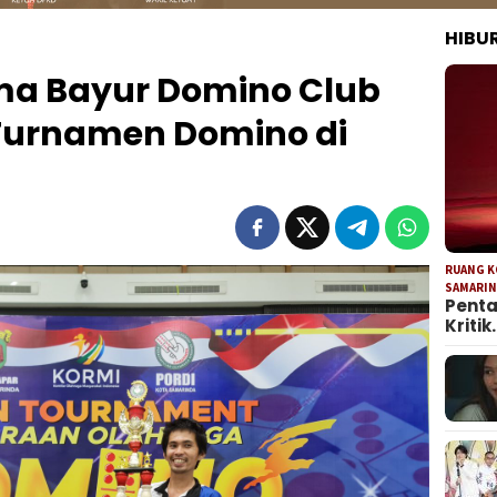
HIBU
a Bayur Domino Club
Turnamen Domino di
RUANG 
SAMARI
Penta
Kritik