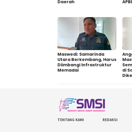
Daerah
APB
Maswedi: Samarinda
Ang
Utara Berkembang, Harus
Mas
Diimbangi Infrastruktur
Sem
Memadai
di S
Dike
TENTANG KAMI
REDAKSI