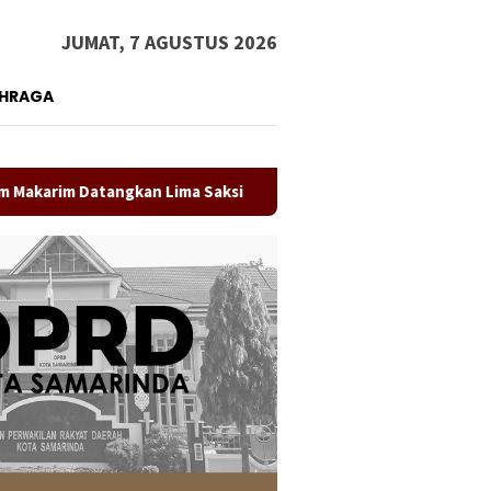
JUMAT, 7 AGUSTUS 2026
AHRAGA
ngkan Lima Saksi
Direktur RS IA Moeis Tegaskan Laporan