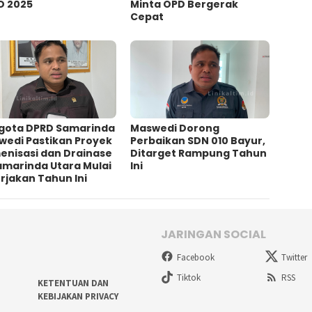
D 2025
Minta OPD Bergerak
Cepat
gota DPRD Samarinda
Maswedi Dorong
wedi Pastikan Proyek
Perbaikan SDN 010 Bayur,
enisasi dan Drainase
Ditarget Rampung Tahun
amarinda Utara Mulai
Ini
rjakan Tahun Ini
JARINGAN SOCIAL
Facebook
Twitter
Tiktok
RSS
KETENTUAN DAN
KEBIJAKAN PRIVACY