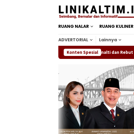
Loncat
ke
konten
RUANG NALAR
RUANG KULINER
ADVERTORIAL
Lainnya
n, Taklukkan Persib Lewat Adu Penalti dan Rebut Gelar Piala Pre
Konten Spesial