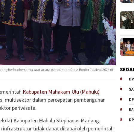
SEDA
ang berfoto bersama saat acara pembukaan Cross Border Festival 2024 di
DP
SA
merintah
Kabupaten Mahakam Ulu (Mahulu)
si multisektor dalam percepatan pembangunan
DP
ktor pariwisata.
KA
(Sekda) Kabupaten Mahulu Stephanus Madang.
DP
infrastruktur tidak dapat dicapai oleh pemerintah