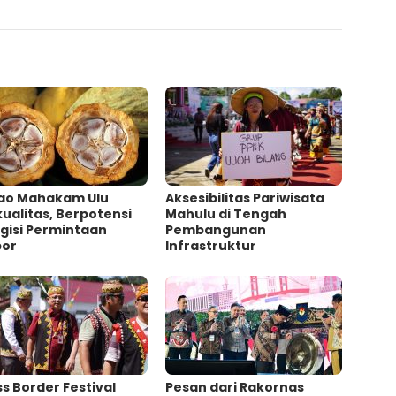
ao Mahakam Ulu
Aksesibilitas Pariwisata
ualitas, Berpotensi
Mahulu di Tengah
gisi Permintaan
Pembangunan
por
Infrastruktur
s Border Festival
Pesan dari Rakornas