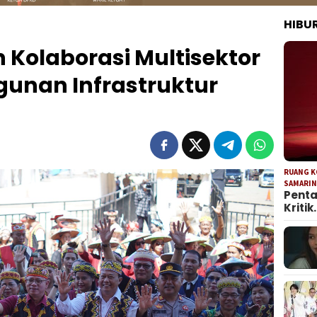
HIBU
Kolaborasi Multisektor
unan Infrastruktur
RUANG 
SAMARI
Penta
Kritik