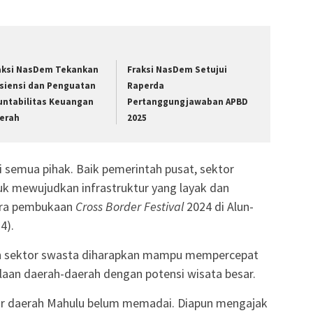
aksi NasDem Tekankan
Fraksi NasDem Setujui
isiensi dan Penguatan
Raperda
untabilitas Keuangan
Pertanggungjawaban APBD
erah
2025
semua pihak. Baik pemerintah pusat, sektor
k mewujudkan infrastruktur yang layak dan
cara pembukaan
Cross Border Festival
2024 di Alun-
4).
an sektor swasta diharapkan mampu mempercepat
an daerah-daerah dengan potensi wisata besar.
ur daerah Mahulu belum memadai. Diapun mengajak