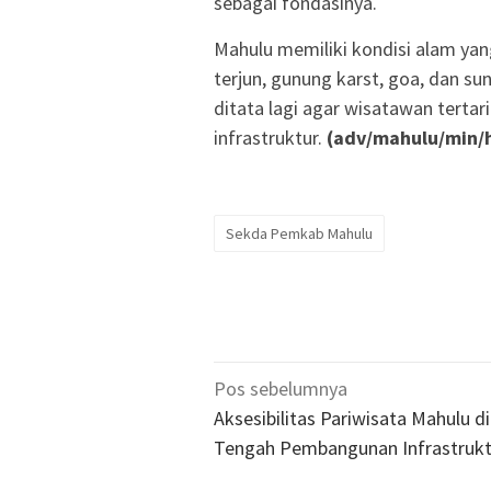
sebagai fondasinya.
Mahulu memiliki kondisi alam yang
terjun, gunung karst, goa, dan su
ditata lagi agar wisatawan tertar
infrastruktur.
(adv/mahulu/min/
Sekda Pemkab Mahulu
Navigasi
Pos sebelumnya
pos
Aksesibilitas Pariwisata Mahulu di
Tengah Pembangunan Infrastrukt