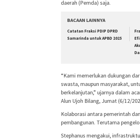
daerah (Pemda) saja.
BACAAN LAINNYA
Catatan Fraksi PDIP DPRD
Fr
Samarinda untuk APBD 2025
Ef
Ak
Da
“Kami memerlukan dukungan dari 
swasta, maupun masyarakat, untu
berkelanjutan,” ujarnya dalam a
Alun Ujoh Bilang, Jumat (6/12/202
Kolaborasi antara pemerintah d
pembangunan. Terutama pengelola
Stephanus mengakui, infrastrukt