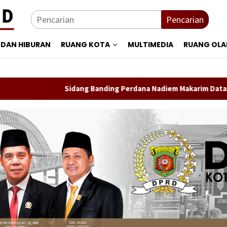
Pencarian
 DAN HIBURAN
RUANG KOTA
MULTIMEDIA
RUANG OL
Sidang Banding Perdana Nadiem Makarim Datangkan Lima S