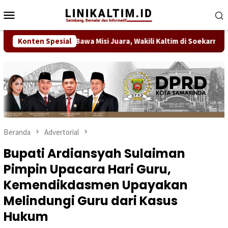
Loncat
Menu
ke
Mobile
konten
ng Mahakam FC Bawa Misi Juara, Wakili Kaltim di Soekarno Cup U
Konten Spesial
Beranda
Advertorial
Bupati Ardiansyah Sulaiman
Pimpin Upacara Hari Guru,
Kemendikdasmen Upayakan
Melindungi Guru dari Kasus
Hukum