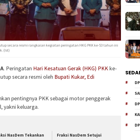
up secara resmi rangkaian kegiatan peringatan HKG PKK ke-53 tahun ini
 (Ist)
RA
. Peringatan
Hari Kesatuan Gerak (HKG) PKK
ke-
SEDA
utup secara resmi oleh
Bupati Kukar, Edi
DP
SA
kan pentingnya PKK sebagai motor penggerak
DP
, yakni keluarga.
KA
DP
aksi NasDem Tekankan
Fraksi NasDem Setujui