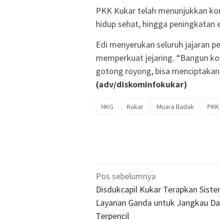
PKK Kukar telah menunjukkan kont
hidup sehat, hingga peningkatan
Edi menyerukan seluruh jajaran p
memperkuat jejaring. “Bangun ko
gotong royong, bisa menciptakan 
(adv/diskominfokukar)
HKG
Kukar
Muara Badak
PKK
Navigasi
Pos sebelumnya
pos
Disdukcapil Kukar Terapkan Sist
Layanan Ganda untuk Jangkau Da
Terpencil