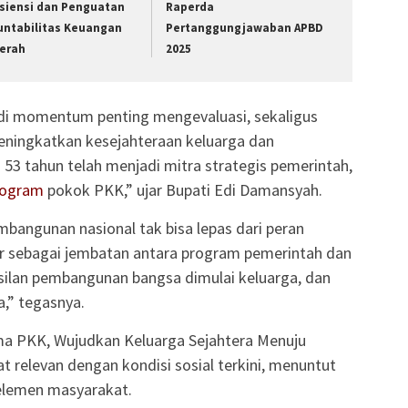
isiensi dan Penguatan
Raperda
untabilitas Keuangan
Pertanggungjawaban APBD
erah
2025
di momentum penting mengevaluasi, sekaligus
ingkatkan kesejahteraan keluarga dan
3 tahun telah menjadi mitra strategis pemerintah,
rogram
pokok PKK,” ujar Bupati Edi Damansyah.
bangunan nasional tak bisa lepas dari peran
ir sebagai jembatan antara program pemerintah dan
ilan pembangunan bangsa dimulai keluarga, dan
,” tegasnya.
ma PKK, Wujudkan Keluarga Sejahtera Menuju
t relevan dengan kondisi sosial terkini, menuntut
 elemen masyarakat.