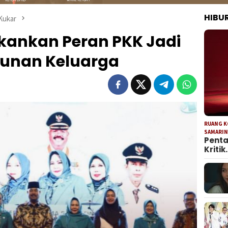
HIBU
Kukar
ekankan Peran PKK Jadi
unan Keluarga
RUANG 
SAMARI
Penta
Kritik