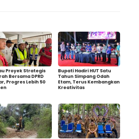
au Proyek Strategis
Bupati Hadiri HUT Satu
rah Bersama DPRD
Tahun Simpang Odah
r, Progres Lebih 50
Etam, Terus Kembangkan
sen
Kreativitas