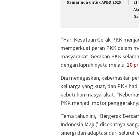
Samarinda untuk APBD 2025
Ef
Ak
Da
“Hari Kesatuan Gerak PKK menja
memperkuat peran PKK dalam men
masyarakat. Gerakan PKK selama 5
dengan kiprah nyata melalui
10 p
Dia menegaskan, keberhasilan pem
keluarga yang kuat, dan PKK had
kebutuhan masyarakat. “Keberhas
PKK menjadi motor penggeraknya
Tema tahun ini, “Bergerak Bersa
Indonesia Maju,” disebutnya sanga
sinergi dan adaptasi dari seluruh