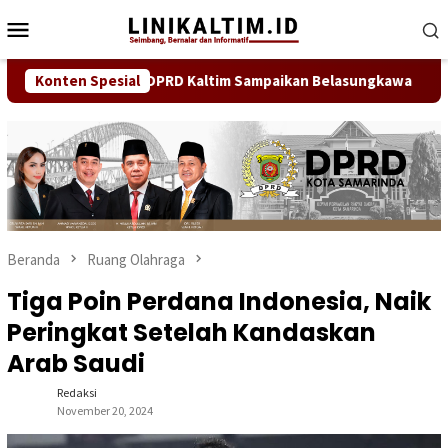
Loncat
Menu
ke
Mobile
konten
ap Tutup Usia, DPRD Kaltim Sampaikan Belasungkawa
Konten Spesial
Dok
Beranda
Ruang Olahraga
Tiga Poin Perdana Indonesia, Naik
Peringkat Setelah Kandaskan
Arab Saudi
Redaksi
November 20, 2024