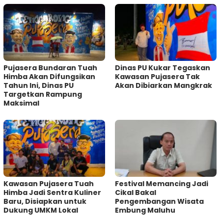
Pujasera Bundaran Tuah
Dinas PU Kukar Tegaskan
Himba Akan Difungsikan
Kawasan Pujasera Tak
Tahun Ini, Dinas PU
Akan Dibiarkan Mangkrak
Targetkan Rampung
Maksimal
Kawasan Pujasera Tuah
Festival Memancing Jadi
Himba Jadi Sentra Kuliner
Cikal Bakal
Baru, Disiapkan untuk
Pengembangan Wisata
Dukung UMKM Lokal
Embung Maluhu