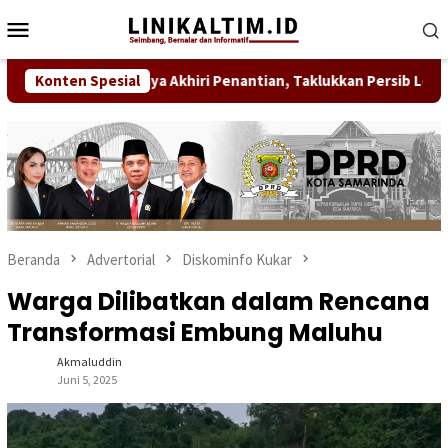
Loncat
Menu
ke
Mobile
konten
Konten Spesial
Persebaya Akhiri Penantian, Taklukkan Persib Lewat Adu P
Beranda
Advertorial
Diskominfo Kukar
Warga Dilibatkan dalam Rencana
Transformasi Embung Maluhu
Akmaluddin
Juni 5, 2025