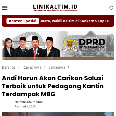
Loncat
Menu
ke
Mobile
konten
m FC Bawa Misi Juara, Wakili Kaltim di Soekarno Cup U17 2026
Konten Spesial
Beranda
Ruang Kota
Samarinda
Andi Harun Akan Carikan Solusi
Terbaik untuk Pedagang Kantin
Terdampak MBG
Hermina Khumairah
Februari 2, 2025