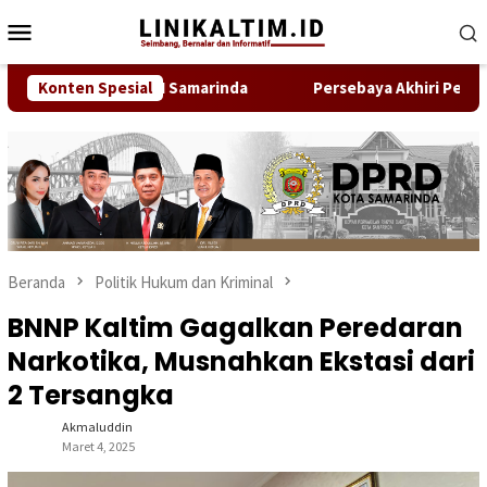
Loncat
Menu
ke
Mobile
konten
kan Anggota IDI Samarinda
Konten Spesial
Persebaya Akhiri Penantian, 
Beranda
Politik Hukum dan Kriminal
BNNP Kaltim Gagalkan Peredaran
Narkotika, Musnahkan Ekstasi dari
2 Tersangka
Akmaluddin
Maret 4, 2025