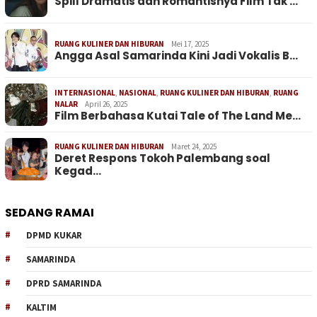
Spill Dramatis dan Romantisnya Film Tak …
RUANG KULINER DAN HIBURAN
Mei 17, 2025
Angga Asal Samarinda Kini Jadi Vokalis B…
INTERNASIONAL
,
NASIONAL
,
RUANG KULINER DAN HIBURAN
,
RUANG
NALAR
April 26, 2025
Film Berbahasa Kutai Tale of The Land Me…
RUANG KULINER DAN HIBURAN
Maret 24, 2025
Deret Respons Tokoh Palembang soal
Kegad…
SEDANG RAMAI
DPMD KUKAR
SAMARINDA
DPRD SAMARINDA
KALTIM