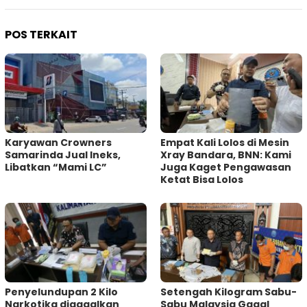
POS TERKAIT
Karyawan Crowners
Empat Kali Lolos di Mesin
Samarinda Jual Ineks,
Xray Bandara, BNN: Kami
Libatkan “Mami LC”
Juga Kaget Pengawasan
Ketat Bisa Lolos
Penyelundupan 2 Kilo
Setengah Kilogram Sabu-
Narkotika digagalkan
Sabu Malaysia Gagal