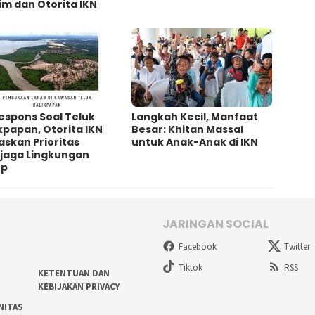
im dan Otorita IKN
espons Soal Teluk
Langkah Kecil, Manfaat
kpapan, Otorita IKN
Besar: Khitan Massal
skan Prioritas
untuk Anak-Anak di IKN
jaga Lingkungan
up
JARINGAN SOCIAL
Facebook
Twitter
Tiktok
RSS
KETENTUAN DAN
KEBIJAKAN PRIVACY
NITAS