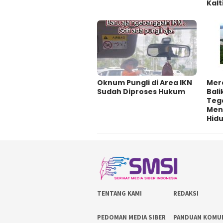
Kalt
Oknum Pungli di Area IKN
Mer
Sudah Diproses Hukum
Bali
Tega
Men
Hid
TENTANG KAMI
REDAKSI
PEDOMAN MEDIA SIBER
PANDUAN KOMU