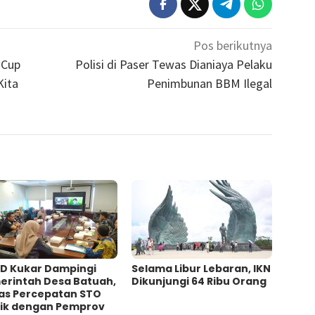
Pos berikutnya
 Cup
Polisi di Paser Tewas Dianiaya Pelaku
Kita
Penimbunan BBM Ilegal
D Kukar Dampingi
Selama Libur Lebaran, IKN
erintah Desa Batuah,
Dikunjungi 64 Ribu Orang
as Percepatan STO
trik dengan Pemprov