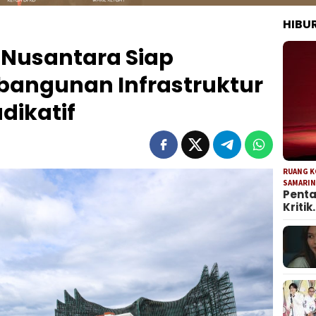
HIBU
a Nusantara Siap
bangunan Infrastruktur
udikatif
RUANG 
SAMARI
Penta
Kritik