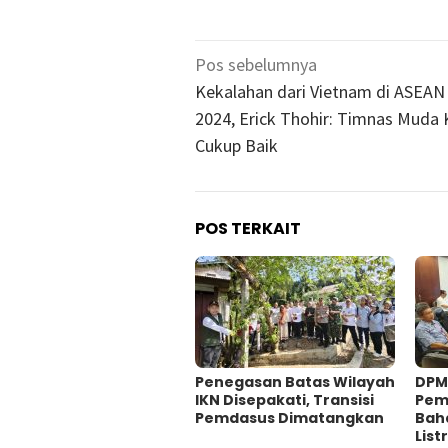
Navigasi
Pos sebelumnya
pos
Kekalahan dari Vietnam di ASEAN
2024, Erick Thohir: Timnas Muda 
Cukup Baik
POS TERKAIT
Penegasan Batas Wilayah
DPM
IKN Disepakati, Transisi
Pem
Pemdasus Dimatangkan
Bah
Lis