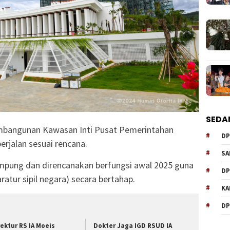
SEDA
bangunan Kawasan Inti Pusat Pemerintahan
DP
erjalan sesuai rencana.
SA
ampung dan direncanakan berfungsi awal 2025 guna
DP
tur sipil negara) secara bertahap.
KA
DP
rektur RS IA Moeis
Dokter Jaga IGD RSUD IA