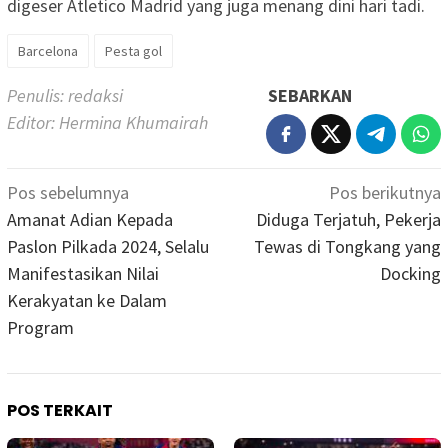
digeser Atletico Madrid yang juga menang dini hari tadi.
Barcelona
Pesta gol
Penulis: redaksi
SEBARKAN
Editor: Hermina Khumairah
Navigasi
Pos sebelumnya
Pos berikutnya
pos
Amanat Adian Kepada
Diduga Terjatuh, Pekerja
Paslon Pilkada 2024, Selalu
Tewas di Tongkang yang
Manifestasikan Nilai
Docking
Kerakyatan ke Dalam
Program
POS TERKAIT