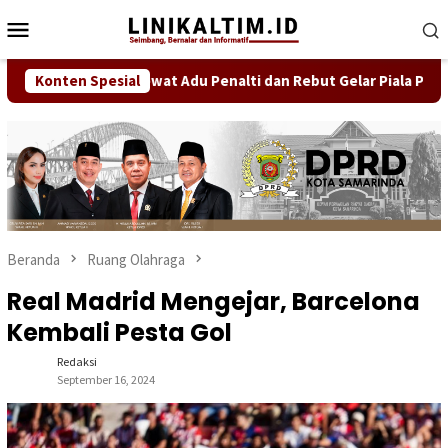
Loncat
Menu
ke
Mobile
konten
ukkan Persib Lewat Adu Penalti dan Rebut Gelar Piala Presiden 2
Konten Spesial
Beranda
Ruang Olahraga
Real Madrid Mengejar, Barcelona
Kembali Pesta Gol
Redaksi
September 16, 2024