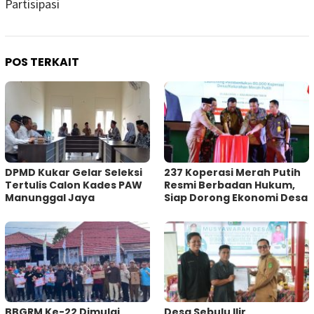
Partisipasi
POS TERKAIT
DPMD Kukar Gelar Seleksi
237 Koperasi Merah Putih
Tertulis Calon Kades PAW
Resmi Berbadan Hukum,
Manunggal Jaya
Siap Dorong Ekonomi Desa
BBGRM Ke-22 Dimulai,
Desa Sebulu Ilir