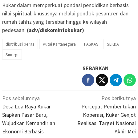
Kukar dalam memperkuat pondasi pendidikan berbasis
nilai spiritual, khususnya melalui pondok pesantren dan
rumah tahfiz yang tersebar hingga ke wilayah
pedesaan.
(adv/diskominfokukar)
distribusi beras
Kutai Kartanegara
PASKAS
SEKDA
Sinergi
SEBARKAN
Navigasi
Pos sebelumnya
Pos berikutnya
pos
Desa Loa Raya Kukar
Percepat Pembentukan
Siapkan Pasar Baru,
Koperasi, Kukar Genjot
Wujudkan Kemandirian
Realisasi Target Nasional
Ekonomi Berbasis
Akhir Mei