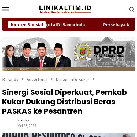
Loncat
Menu
ke
Mobile
konten
nda Bukan Anggota IDI Samarinda
Konten Spesial
Persebaya Akhiri Pena
Beranda
Advertorial
Diskominfo Kukar
Sinergi Sosial Diperkuat, Pemkab
Kukar Dukung Distribusi Beras
PASKAS ke Pesantren
Redaksi
Mei 26, 2025