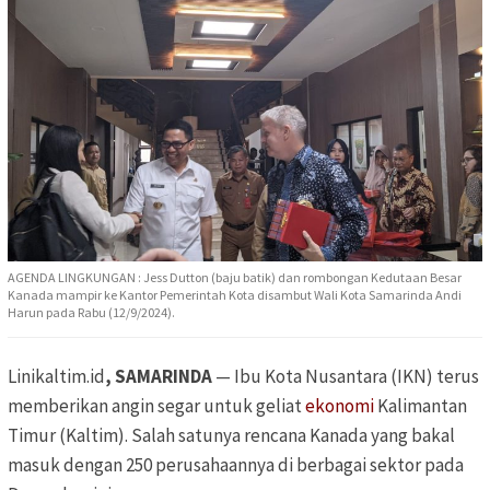
AGENDA LINGKUNGAN : Jess Dutton (baju batik) dan rombongan Kedutaan Besar
Kanada mampir ke Kantor Pemerintah Kota disambut Wali Kota Samarinda Andi
Harun pada Rabu (12/9/2024).
Linikaltim.id
, SAMARINDA
— Ibu Kota Nusantara (IKN) terus
memberikan angin segar untuk geliat
ekonomi
Kalimantan
Timur (Kaltim). Salah satunya rencana Kanada yang bakal
masuk dengan 250 perusahaannya di berbagai sektor pada