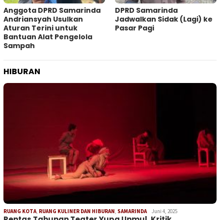
Anggota DPRD Samarinda
DPRD Samarinda
Andriansyah Usulkan
Jadwalkan Sidak (Lagi) ke
Aturan Terini untuk
Pasar Pagi
Bantuan Alat Pengelola
Sampah
HIBURAN
RUANG KOTA
,
RUANG KULINER DAN HIBURAN
,
SAMARINDA
Juni 4, 2025
Pentas Tahunan Teater Yupa Unmul, Kritik…