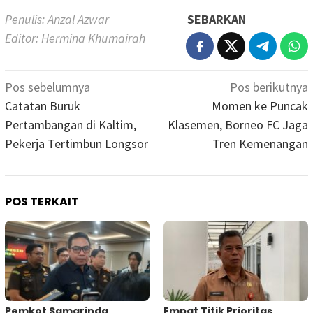
Penulis: Anzal Azwar
SEBARKAN
Editor: Hermina Khumairah
Navigasi
Pos sebelumnya
Pos berikutnya
pos
Catatan Buruk
Momen ke Puncak
Pertambangan di Kaltim,
Klasemen, Borneo FC Jaga
Pekerja Tertimbun Longsor
Tren Kemenangan
POS TERKAIT
Pemkot Samarinda
Empat Titik Prioritas