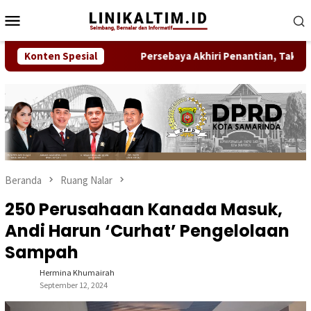
Loncat
Menu
ke
Mobile
konten
 IDI Samarinda
Konten Spesial
Persebaya Akhiri Penantian, Taklukkan Pe
Beranda
Ruang Nalar
250 Perusahaan Kanada Masuk,
Andi Harun ‘Curhat’ Pengelolaan
Sampah
Hermina Khumairah
September 12, 2024