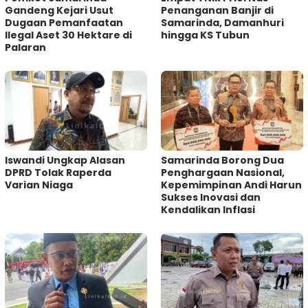
Gandeng Kejari Usut
Penanganan Banjir di
Dugaan Pemanfaatan
Samarinda, Damanhuri
Ilegal Aset 30 Hektare di
hingga KS Tubun
Palaran
Iswandi Ungkap Alasan
Samarinda Borong Dua
DPRD Tolak Raperda
Penghargaan Nasional,
Varian Niaga
Kepemimpinan Andi Harun
Sukses Inovasi dan
Kendalikan Inflasi