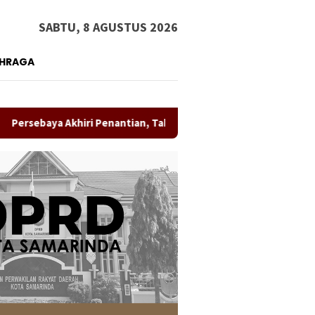
SABTU, 8 AGUSTUS 2026
AHRAGA
a Akhiri Penantian, Taklukkan Persib Lewat Adu Penalti dan Rebu