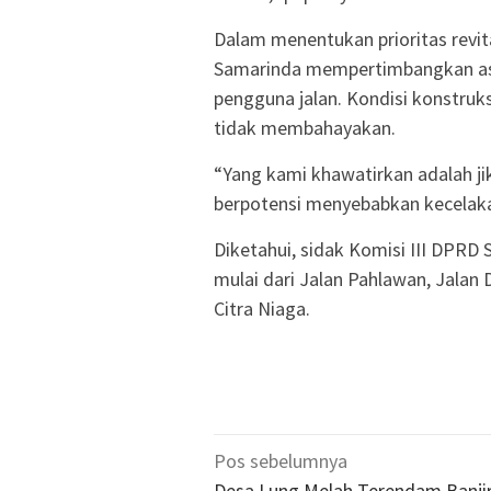
Dalam menentukan prioritas revi
Samarinda mempertimbangkan asp
pengguna jalan. Kondisi konstruk
tidak membahayakan.
“Yang kami khawatirkan adalah jik
berpotensi menyebabkan kecelakaa
Diketahui, sidak Komisi III DPRD S
mulai dari Jalan Pahlawan, Jalan
Citra Niaga.
Navigasi
Pos sebelumnya
Desa Lung Melah Terendam Banjir 