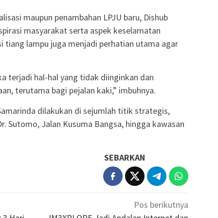
talisasi maupun penambahan LPJU baru, Dishub
irasi masyarakat serta aspek keselamatan
si tiang lampu juga menjadi perhatian utama agar
a terjadi hal-hal yang tidak diinginkan dan
n, terutama bagi pejalan kaki,” imbuhnya.
amarinda dilakukan di sejumlah titik strategis,
 Dr. Sutomo, Jalan Kusuma Bangsa, hingga kawasan
SEBARKAN
Pos berikutnya
3 Hari,
IM3XPLORE Jadi Andalan Internet dan