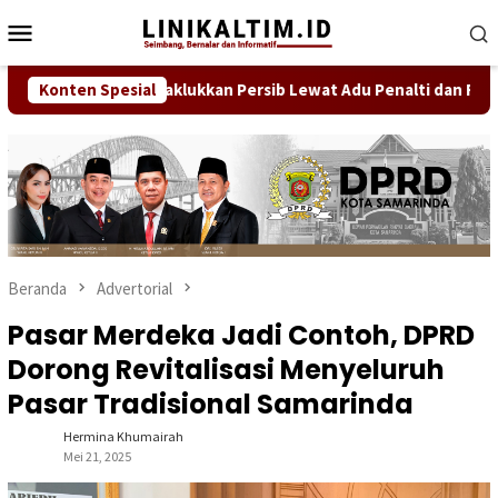
Loncat
Menu
ke
Mobile
konten
ri Penantian, Taklukkan Persib Lewat Adu Penalti dan Rebut Gela
Konten Spesial
Beranda
Advertorial
Pasar Merdeka Jadi Contoh, DPRD
Dorong Revitalisasi Menyeluruh
Pasar Tradisional Samarinda
Hermina Khumairah
Mei 21, 2025