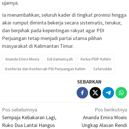
ujarnya.
Ia menambahkan, seluruh kader di tingkat provinsi hingga
akar rumput diminta bekerja secara sistematis, terukur,
dan berpihak pada kepentingan rakyat agar PDI
Perjuangan tetap menjadi partai utama pilihan
masyarakat di Kalimantan Timur.
Ananda Emira Moeis
Edi Damansyah
Ketua PDIP Kaltim
Konferda dan Konfercab PDI Perjuangan Kaltim
Safaruddin
SEBARKAN
Navigasi
Pos sebelumnya
Pos berikutnya
pos
Sempaja Kebakaran Lagi,
Ananda Emira Moeis
Ruko Dua Lantai Hangus
Ungkap Alasan Rendi