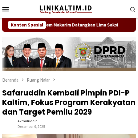
Loncat
Menu
ke
Mobile
konten
g Perdana Nadiem Makarim Datangkan Lima Saksi
Konten Spesial
Direkt
Beranda
Ruang Nalar
Safaruddin Kembali Pimpin PDI-P
Kaltim, Fokus Program Kerakyatan
dan Target Pemilu 2029
Akmaluddin
Desember 9, 2025