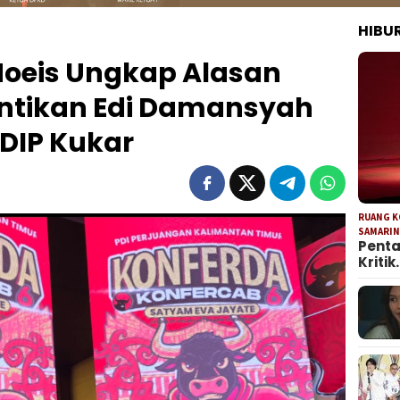
HIBU
oeis Ungkap Alasan
antikan Edi Damansyah
DIP Kukar
RUANG 
SAMARI
Penta
Kritik