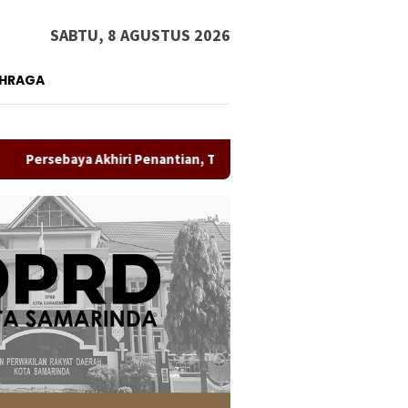
SABTU, 8 AGUSTUS 2026
AHRAGA
khiri Penantian, Taklukkan Persib Lewat Adu Penalti dan Rebut G