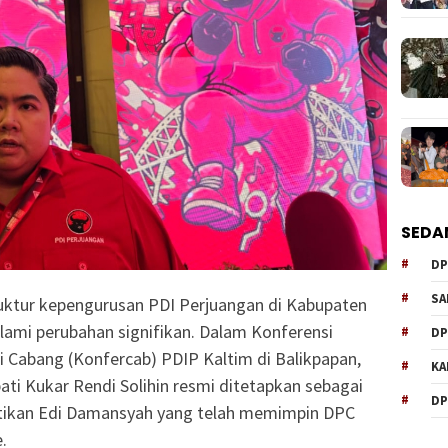
SEDA
DP
SA
uktur kepengurusan PDI Perjuangan di Kabupaten
lami perubahan signifikan. Dalam Konferensi
DP
 Cabang (Konfercab) PDIP Kaltim di Balikpapan,
KA
ati Kukar Rendi Solihin resmi ditetapkan sebagai
DP
tikan Edi Damansyah yang telah memimpin DPC
.