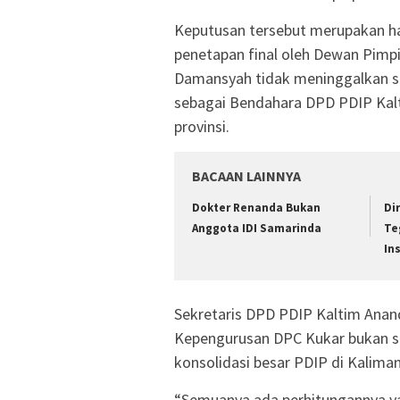
Keputusan tersebut merupakan has
penetapan final oleh Dewan Pimp
Damansyah tidak meninggalkan st
sebagai Bendahara DPD PDIP Kalt
provinsi.
BACAAN LAINNYA
Dokter Renanda Bukan
Di
Anggota IDI Samarinda
Te
In
Sekretaris DPD PDIP Kaltim Ana
Kepengurusan DPC Kukar bukan sek
konsolidasi besar PDIP di Kalima
“Semuanya ada perhitungannya ya.