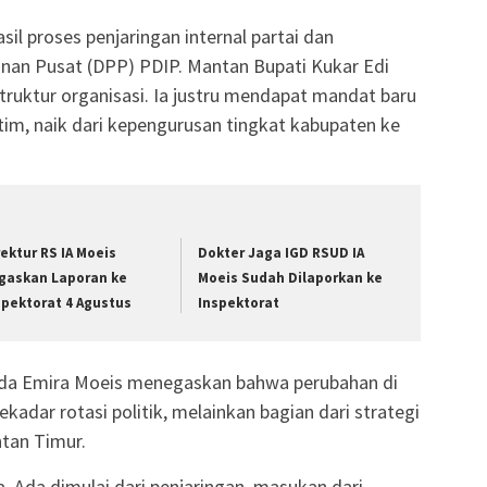
il proses penjaringan internal partai dan
inan Pusat (DPP) PDIP. Mantan Bupati Kukar Edi
ruktur organisasi. Ia justru mendapat mandat baru
im, naik dari kepengurusan tingkat kabupaten ke
rektur RS IA Moeis
Dokter Jaga IGD RSUD IA
gaskan Laporan ke
Moeis Sudah Dilaporkan ke
spektorat 4 Agustus
Inspektorat
nda Emira Moeis menegaskan bahwa perubahan di
adar rotasi politik, melainkan bagian dari strategi
ntan Timur.
 Ada dimulai dari penjaringan, masukan dari