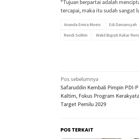
“Tujuan berpartai adalah mencipt
tercapai, maka itu sudah sangat l
Ananda Emira Moeis
Edi Damansyah
Rendi Solihin
Wakil Bupati Kukar Rend
Navigasi
Pos sebelumnya
pos
Safaruddin Kembali Pimpin PDI-P
Kaltim, Fokus Program Kerakyat
Target Pemilu 2029
POS TERKAIT