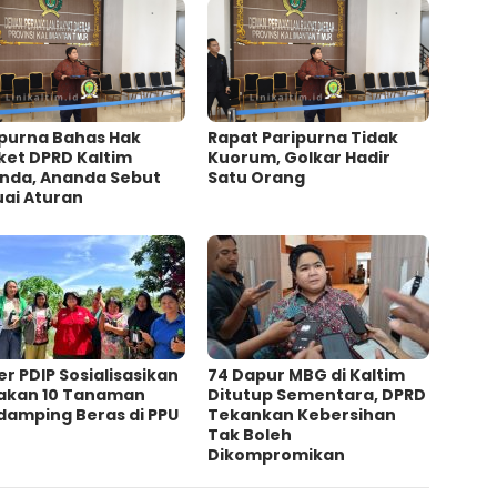
ipurna Bahas Hak
Rapat Paripurna Tidak
ket DPRD Kaltim
Kuorum, Golkar Hadir
unda, Ananda Sebut
Satu Orang
uai Aturan
r PDIP Sosialisasikan
74 Dapur MBG di Kaltim
akan 10 Tanaman
Ditutup Sementara, DPRD
damping Beras di PPU
Tekankan Kebersihan
Tak Boleh
Dikompromikan