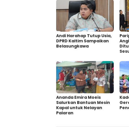
Andi Harahap Tutup Usia,
Par
DPRD Kaltim Sampaikan
Ang
Belasungkawa
Dit
Ses
Ananda Emira Moeis
Kade
Salurkan Bantuan Mesin
Ger
Kapal untuk Nelayan
Pen
Palaran