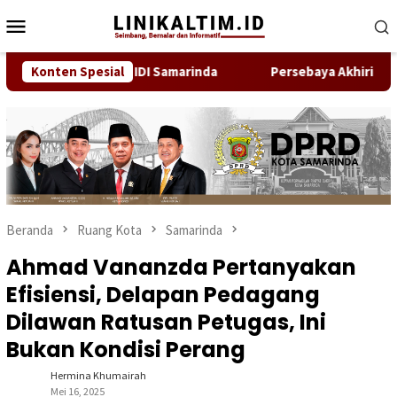
Loncat
Menu
ke
Mobile
konten
ukan Anggota IDI Samarinda
Konten Spesial
Persebaya Akhiri Penantian,
Beranda
Ruang Kota
Samarinda
Ahmad Vananzda Pertanyakan
Efisiensi, Delapan Pedagang
Dilawan Ratusan Petugas, Ini
Bukan Kondisi Perang
Hermina Khumairah
Mei 16, 2025