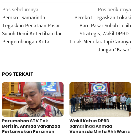
Navigasi
Pos sebelumnya
Pos berikutnya
pos
Pemkot Samarinda
Pemkot Tegaskan Lokasi
Tegaskan Penataan Pasar
Baru Pasar Subuh Lebih
Subuh Demi Ketertiban dan
Strategis, Wakil DPRD :
Pengembangan Kota
Tidak Menolak tapi Caranya
Jangan ‘Kasar’
POS TERKAIT
Perumahan STV Tak
Wakil Ketua DPRD
Berizin, Ahmad Vananzda
Samarinda Ahmad
Pertanyakan Perizinan
Vananzda Minta Ahli Waris