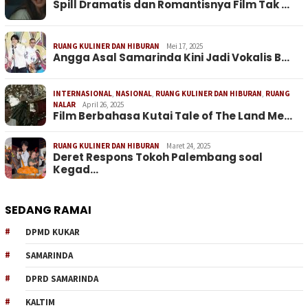
Spill Dramatis dan Romantisnya Film Tak …
RUANG KULINER DAN HIBURAN
Mei 17, 2025
Angga Asal Samarinda Kini Jadi Vokalis B…
INTERNASIONAL
,
NASIONAL
,
RUANG KULINER DAN HIBURAN
,
RUANG
NALAR
April 26, 2025
Film Berbahasa Kutai Tale of The Land Me…
RUANG KULINER DAN HIBURAN
Maret 24, 2025
Deret Respons Tokoh Palembang soal
Kegad…
SEDANG RAMAI
DPMD KUKAR
SAMARINDA
DPRD SAMARINDA
KALTIM