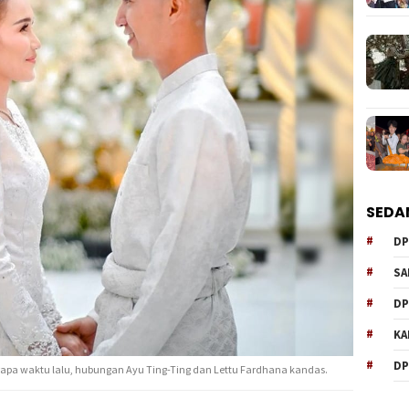
SEDA
DP
SA
DP
KA
DP
a waktu lalu, hubungan Ayu Ting-Ting dan Lettu Fardhana kandas.