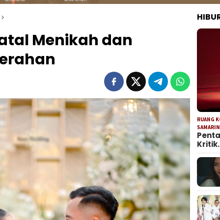
HIBU
Batal Menikah dan
serahan
RUANG 
SAMARI
Penta
Kritik