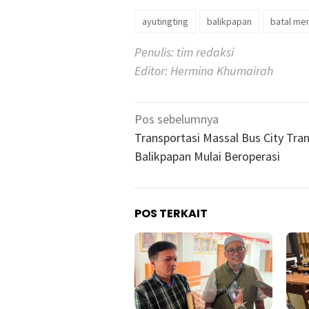
ayutingting
balikpapan
batal me
Penulis: tim redaksi
Editor: Hermina Khumairah
Navigasi
Pos sebelumnya
pos
Transportasi Massal Bus City Tran
Balikpapan Mulai Beroperasi
POS TERKAIT