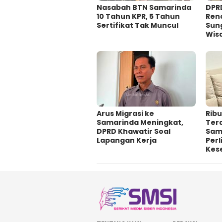
Nasabah BTN Samarinda
DPR
10 Tahun KPR, 5 Tahun
Ren
Sertifikat Tak Muncul
Sung
Wis
Arus Migrasi ke
Ribu
Samarinda Meningkat,
Ter
DPRD Khawatir Soal
Sam
Lapangan Kerja
Per
Kes