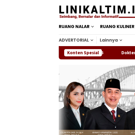
Loncat
ke
konten
RUANG NALAR
RUANG KULINER
ADVERTORIAL
Lainnya
ili Kaltim di Soekarno Cup U17 2026
Konten Spesial
Dokter Renanda Buk