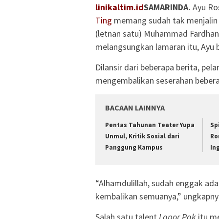
linikaltim.id
SAMARINDA.
Ayu Ros
Ting
memang sudah tak menjalin 
(letnan satu) Muhammad Fardhan
melangsungkan lamaran itu, Ayu
Dilansir dari beberapa berita, pe
mengembalikan seserahan beberap
BACAAN LAINNYA
Pentas Tahunan Teater Yupa
Sp
Unmul, Kritik Sosial dari
Ro
Panggung Kampus
Ing
“Alhamdulillah, sudah enggak ada 
kembalikan semuanya,” ungkapny
Salah satu talent
Lapor Pak
itu m