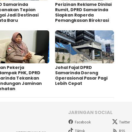
D Samarinda
Perizinan Reklame Dinilai
canakan Tepian
Rumit, DPRD Samarinda
ai Jadi Destinasi
Siapkan Raperda
ata Baru
Pemangkasan Birokrasi
an Pekerja
Johal Fajal DPRD
dampak PHK, DPRD
Samarinda Dorong
arinda Tekankan
Operasional Pasar Pagi
lindungan Jaminan
Lebih Cepat
ehatan
JARINGAN SOCIAL
Facebook
Twitter
Tiktok
RSS