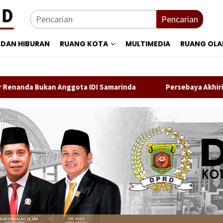
Pencarian
 DAN HIBURAN
RUANG KOTA
MULTIMEDIA
RUANG OL
an Anggota IDI Samarinda
Persebaya Akhiri Penantian, T