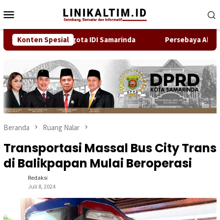
Loncat
Menu
ke
Mobile
konten
anda Bukan Anggota IDI Samarinda
Konten Spesial
Persebaya Akhiri Pena
Beranda
Ruang Nalar
Transportasi Massal Bus City Trans
di Balikpapan Mulai Beroperasi
Redaksi
Juli 8, 2024