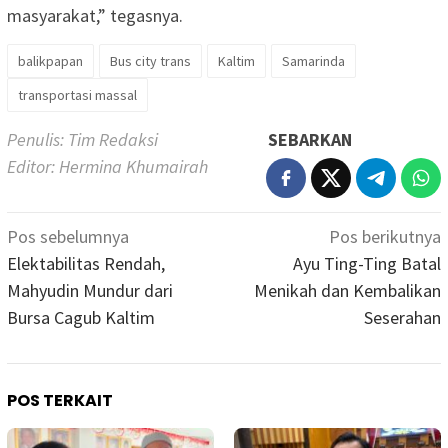
masyarakat,” tegasnya.
balikpapan
Bus city trans
Kaltim
Samarinda
transportasi massal
Penulis: Tim Redaksi
SEBARKAN
Editor: Hermina Khumairah
Navigasi
Pos sebelumnya
Pos berikutnya
pos
Elektabilitas Rendah,
Ayu Ting-Ting Batal
Mahyudin Mundur dari
Menikah dan Kembalikan
Bursa Cagub Kaltim
Seserahan
POS TERKAIT