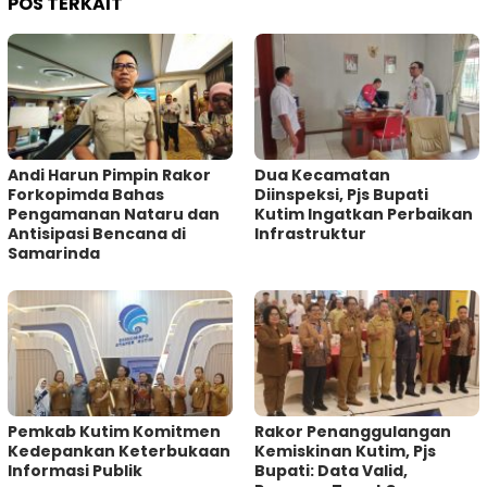
POS TERKAIT
Andi Harun Pimpin Rakor
Dua Kecamatan
Forkopimda Bahas
Diinspeksi, Pjs Bupati
Pengamanan Nataru dan
Kutim Ingatkan Perbaikan
Antisipasi Bencana di
Infrastruktur
Samarinda
Pemkab Kutim Komitmen
Rakor Penanggulangan
Kedepankan Keterbukaan
Kemiskinan Kutim, Pjs
Informasi Publik
Bupati: Data Valid,