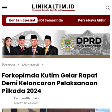
Loncat
Menu
ke
Mobile
konten
Bukan Anggota IDI Samarinda
Konten Spesial
Persebaya Akhiri Penantian
Beranda
Advertorial
Forkopimda Kutim Gelar Rapat
Demi Kelancaran Pelaksanaan
Pilkada 2024
Hermina Khumairah
November 23, 2024