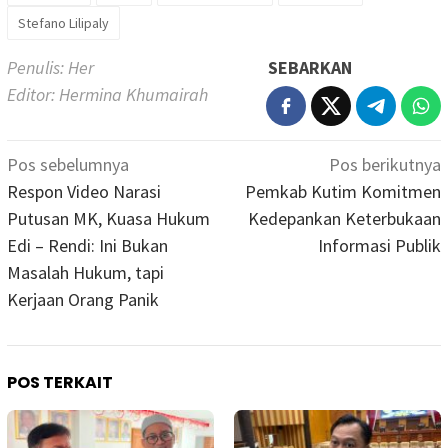
Stefano Lilipaly
Penulis: Her
SEBARKAN
Editor: Hermina Khumairah
Navigasi
Pos sebelumnya
Pos berikutnya
pos
Respon Video Narasi
Pemkab Kutim Komitmen
Putusan MK, Kuasa Hukum
Kedepankan Keterbukaan
Edi – Rendi: Ini Bukan
Informasi Publik
Masalah Hukum, tapi
Kerjaan Orang Panik
POS TERKAIT