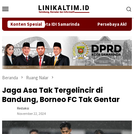
Loncat
Menu
ke
Mobile
konten
a Bukan Anggota IDI Samarinda
Konten Spesial
Persebaya Akhiri Penant
Beranda
Ruang Nalar
Jaga Asa Tak Tergelincir di
Bandung, Borneo FC Tak Gentar
Redaksi
November 22, 2024