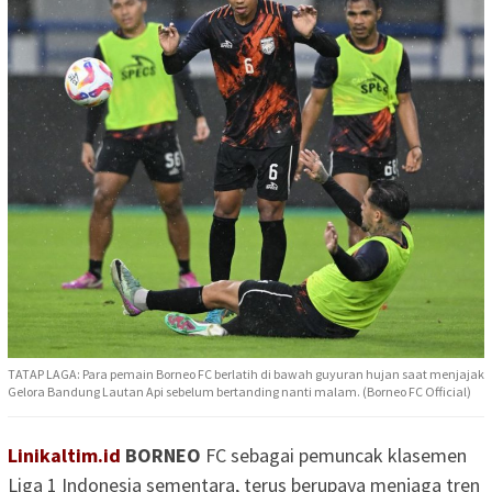
TATAP LAGA: Para pemain Borneo FC berlatih di bawah guyuran hujan saat menjajak
Gelora Bandung Lautan Api sebelum bertanding nanti malam. (Borneo FC Official)
Linikaltim.id
BORNEO
FC sebagai pemuncak klasemen
Liga 1 Indonesia sementara, terus berupaya menjaga tren