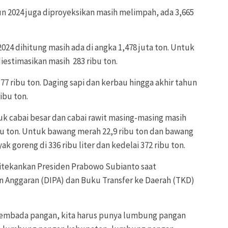
hun 2024 juga diproyeksikan masih melimpah, ada 3,665
024 dihitung masih ada di angka 1,478 juta ton. Untuk
iestimasikan masih 283 ribu ton.
177 ribu ton. Daging sapi dan kerbau hingga akhir tahun
ibu ton.
tuk cabai besar dan cabai rawit masing-masing masih
ibu ton. Untuk bawang merah 22,9 ribu ton dan bawang
k goreng di 336 ribu liter dan kedelai 372 ribu ton.
itekankan Presiden Prabowo Subianto saat
an Anggaran (DIPA) dan Buku Transfer ke Daerah (TKD)
asembada pangan, kita harus punya lumbung pangan