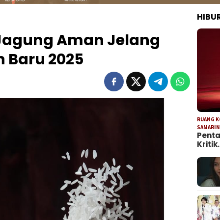
HIBU
 Jagung Aman Jelang
n Baru 2025
RUANG 
SAMARI
Penta
Kritik