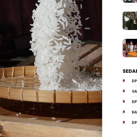
SEDA
DP
SA
DP
KA
DP