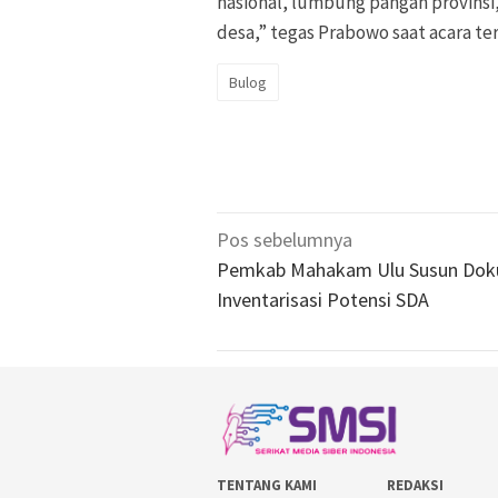
nasional, lumbung pangan provin
desa,” tegas Prabowo saat acara te
Bulog
Navigasi
Pos sebelumnya
pos
Pemkab Mahakam Ulu Susun Do
Inventarisasi Potensi SDA
TENTANG KAMI
REDAKSI