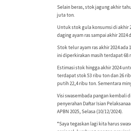
Selain beras, stok jagung akhir ta
juta ton.
Untuk stok gula konsumsi di akhir 2
daging ayam ras sampai akhir 2024 d
Stok telur ayam ras akhir 2024 ada 
ini diperkirakan masih terdapat 68 r
Estimasi stok hingga akhir 2024 un
terdapat stok 53 ribu ton dan 26 r
putih 22,4 ribu ton. Sementara minya
Visi swasembada pangan kembali d
penyerahan Daftar Isian Pelaksana
APBN 2025, Selasa (10/12/2024).
“Saya tegaskan lagi kita harus sw