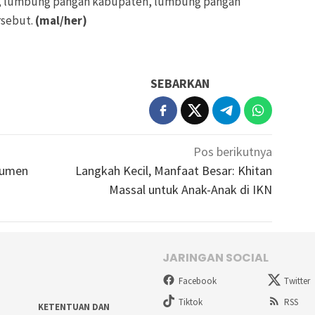
si, lumbung pangan kabupaten, lumbung pangan
rsebut.
(mal/her)
SEBARKAN
Pos berikutnya
kumen
Langkah Kecil, Manfaat Besar: Khitan
Massal untuk Anak-Anak di IKN
JARINGAN SOCIAL
Facebook
Twitter
Tiktok
RSS
KETENTUAN DAN