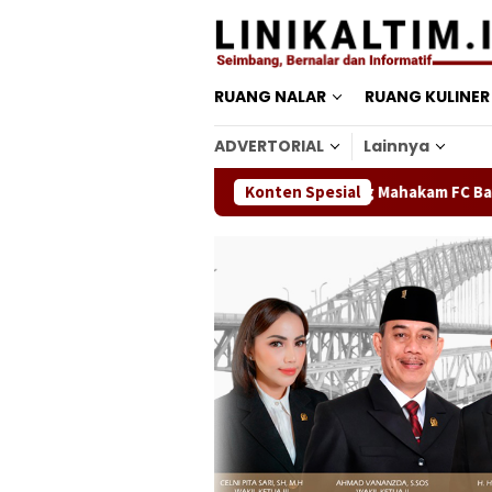
Loncat
ke
konten
RUANG NALAR
RUANG KULINER
ADVERTORIAL
Lainnya
Banteng Mahakam FC Bawa Misi Juara,
Konten Spesial