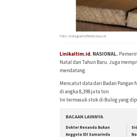
Foto : instagram/fotolicious.id
Linikaltim.id
. NASIONAL.
Pemerin
Natal dan Tahun Baru. Juga memproy
mendatang.
Mencatut data dari Badan Pangan Na
di angka 8,398 juta ton.
Ini termasuk stok di Bulog yang dip
BACAAN LAINNYA
Dokter Renanda Bukan
Si
Anggota IDI Samarinda
Na