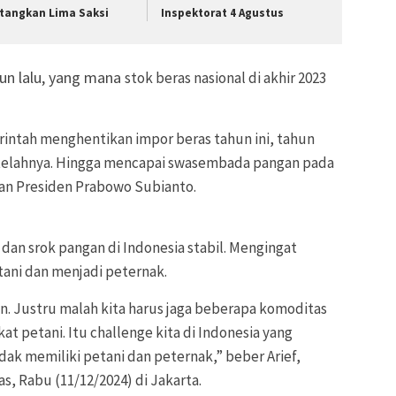
tangkan Lima Saksi
Inspektorat 4 Agustus
hun lalu, yang mana
stok beras nasional di akhir 2023
intah menghentikan impor beras tahun ini, tahun
telahnya. Hingga mencapai swasembada pangan pada
kan Presiden Prabowo Subianto.
 dan srok pangan di Indonesia
stabil. Mengingat
tani dan menjadi peternak.
an. Justru malah kita harus jaga beberapa komoditas
kat petani. Itu challenge kita di Indonesia yang
dak memiliki petani dan peternak,” beber Arief,
as
, Rabu (11/12/2024) di Jakarta.