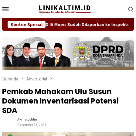
Loncat
Menu
ke
Mobile
konten
ter Jaga IGD RSUD IA Moeis Sudah Dilaporkan ke Inspektorat
Konten Spesial
Beranda
Advertorial
Pemkab Mahakam Ulu Susun
Dokumen Inventarisasi Potensi
SDA
Akmaluddin
Desember 13, 2024