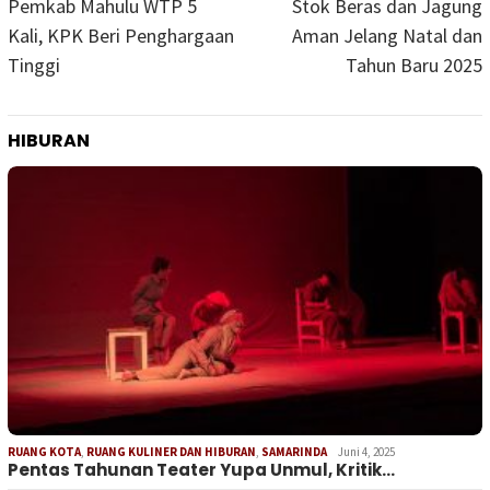
pos
Pemkab Mahulu WTP 5
Stok Beras dan Jagung
Kali, KPK Beri Penghargaan
Aman Jelang Natal dan
Tinggi
Tahun Baru 2025
HIBURAN
RUANG KOTA
,
RUANG KULINER DAN HIBURAN
,
SAMARINDA
Juni 4, 2025
Pentas Tahunan Teater Yupa Unmul, Kritik…