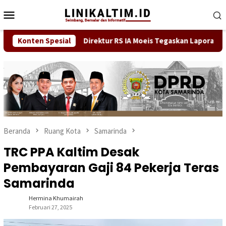
Loncat
Menu
ke
Mobile
konten
Lima Saksi
Konten Spesial
Direktur RS IA Moeis Tegaskan Laporan ke Ins
Beranda
Ruang Kota
Samarinda
TRC PPA Kaltim Desak
Pembayaran Gaji 84 Pekerja Teras
Samarinda
Hermina Khumairah
Februari 27, 2025