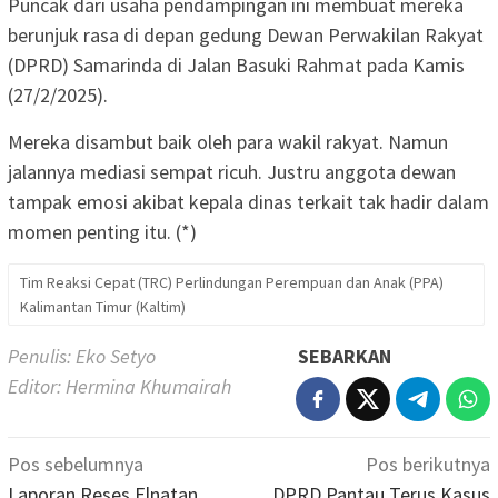
Puncak dari usaha pendampingan ini membuat mereka
berunjuk rasa di depan gedung Dewan Perwakilan Rakyat
(DPRD) Samarinda di Jalan Basuki Rahmat pada Kamis
(27/2/2025).
Mereka disambut baik oleh para wakil rakyat. Namun
jalannya mediasi sempat ricuh. Justru anggota dewan
tampak emosi akibat kepala dinas terkait tak hadir dalam
momen penting itu. (*)
Tim Reaksi Cepat (TRC) Perlindungan Perempuan dan Anak (PPA)
Kalimantan Timur (Kaltim)
Penulis: Eko Setyo
SEBARKAN
Editor: Hermina Khumairah
Navigasi
Pos sebelumnya
Pos berikutnya
pos
Laporan Reses Elnatan
DPRD Pantau Terus Kasus