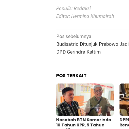
Penulis: Redaksi
Editor: Hermina Khumairah
Navigasi
Pos sebelumnya
pos
Budisatrio Ditunjuk Prabowo Jad
DPD Gerindra Kaltim
POS TERKAIT
Nasabah BTN Samarinda
DPR
10 Tahun KPR, 5 Tahun
Ren