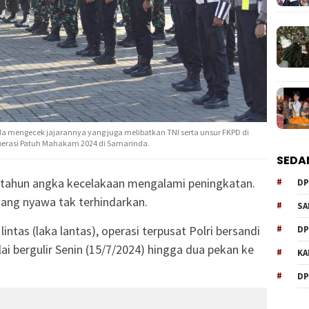
 mengecek jajarannya yang juga melibatkan TNI serta unsur FKPD di
rasi Patuh Mahakam 2024 di Samarinda.
SEDA
p tahun angka kecelakaan mengalami peningkatan.
DP
ang nyawa tak terhindarkan.
SA
ntas (laka lantas), operasi terpusat Polri bersandi
DP
 bergulir Senin (15/7/2024) hingga dua pekan ke
KA
DP