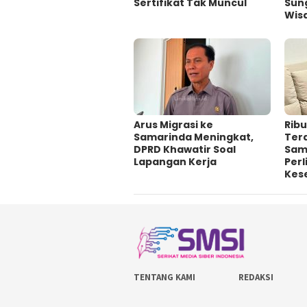
Sertifikat Tak Muncul
Sung
Wis
Arus Migrasi ke
Ribu
Samarinda Meningkat,
Ter
DPRD Khawatir Soal
Sam
Lapangan Kerja
Per
Kes
TENTANG KAMI
REDAKSI