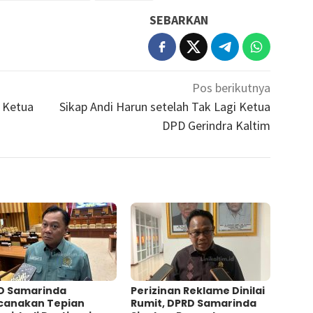
SEBARKAN
Pos berikutnya
i Ketua
Sikap Andi Harun setelah Tak Lagi Ketua
DPD Gerindra Kaltim
D Samarinda
Perizinan Reklame Dinilai
canakan Tepian
Rumit, DPRD Samarinda