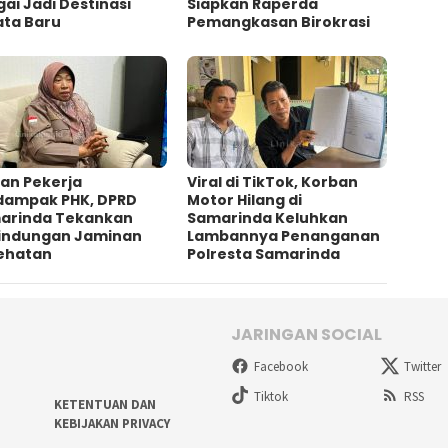
ai Jadi Destinasi
Siapkan Raperda
ata Baru
Pemangkasan Birokrasi
an Pekerja
Viral di TikTok, Korban
dampak PHK, DPRD
Motor Hilang di
arinda Tekankan
Samarinda Keluhkan
lindungan Jaminan
Lambannya Penanganan
ehatan
Polresta Samarinda
JARINGAN SOCIAL
Facebook
Twitter
Tiktok
RSS
KETENTUAN DAN
KEBIJAKAN PRIVACY