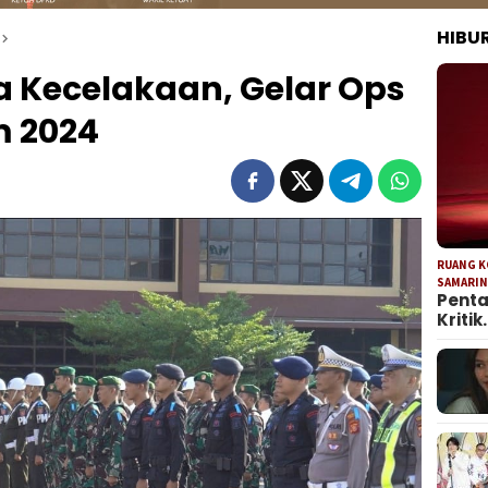
HIBU
 Kecelakaan, Gelar Ops
 2024
RUANG 
SAMARI
Penta
Kritik