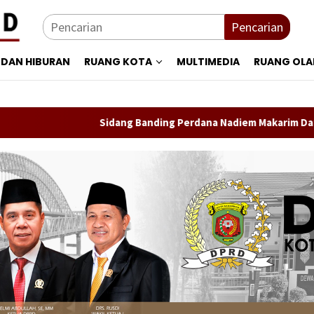
Pencarian
 DAN HIBURAN
RUANG KOTA
MULTIMEDIA
RUANG OL
Sidang Banding Perdana Nadiem Makarim Datangkan Lima