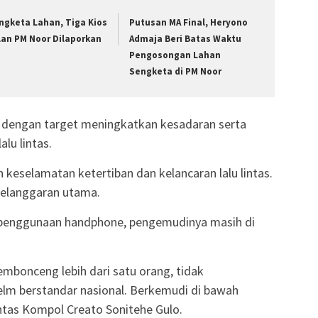
ngketa Lahan, Tiga Kios
Putusan MA Final, Heryono
lan PM Noor Dilaporkan
Admaja Beri Batas Waktu
Pengosongan Lahan
Sengketa di PM Noor
 dengan target meningkatkan kesadaran serta
lu lintas.
 keselamatan ketertiban dan kelancaran lalu lintas.
pelanggaran utama.
 penggunaan handphone, pengemudinya masih di
embonceng lebih dari satu orang, tidak
elm berstandar nasional. Berkemudi di bawah
antas Kompol Creato Sonitehe Gulo.