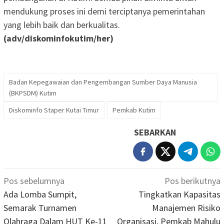
mendukung proses ini demi terciptanya pemerintahan
yang lebih baik dan berkualitas.
(adv/diskominfokutim/her)
Badan Kepegawaian dan Pengembangan Sumber Daya Manusia
(BKPSDM) Kutim
Diskominfo Staper Kutai Timur
Pemkab Kutim
SEBARKAN
Navigasi
Pos sebelumnya
Pos berikutnya
pos
Ada Lomba Sumpit,
Tingkatkan Kapasitas
Semarak Turnamen
Manajemen Risiko
Olahraga Dalam HUT Ke-11
Organisasi, Pemkab Mahulu