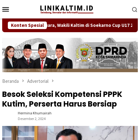
Loncat
Menu
ke
Mobile
konten
 Bawa Misi Juara, Wakili Kaltim di Soekarno Cup U17 2026
Konten Spesial
Beranda
Advertorial
Besok Seleksi Kompetensi PPPK
Kutim, Perserta Harus Bersiap
Hermina Khumairah
Desember 2, 2024