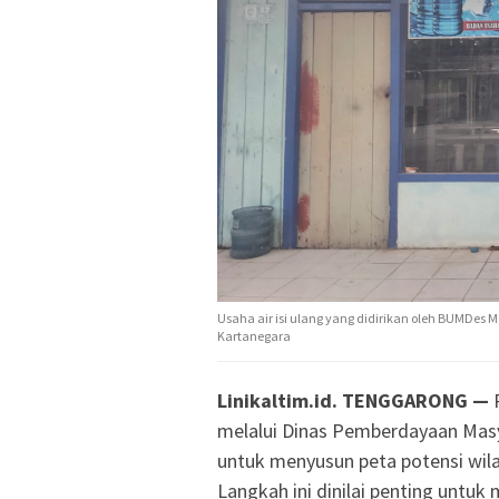
Usaha air isi ulang yang didirikan oleh BUMDes
Kartanegara
Linikaltim.id. TENGGARONG —
P
melalui Dinas Pemberdayaan Mas
untuk menyusun peta potensi wil
Langkah ini dinilai penting unt