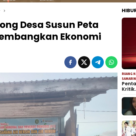
HIBU
r
ong Desa Susun Peta
 Kembangkan Ekonomi
RUANG 
SAMARI
Penta
Kritik