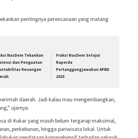
nekankan pentingnya perencanaan yang matang
aksi NasDem Tekankan
Fraksi NasDem Setujui
isiensi dan Penguatan
Raperda
untabilitas Keuangan
Pertanggungjawaban APBD
erah
2025
merintah daerah. Jadi kalau mau mengembangkan,
g,” ujarnya.
esa di Kukar yang masih belum tergarap maksimal,
kanan, perkebunan, hingga pariwisata lokal. Untuk
lakukan pendataan komprehensif terhadap seluruh