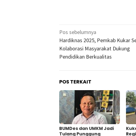
Navigasi
Pos sebelumnya
pos
Hardiknas 2025, Pemkab Kukar S
Kolaborasi Masyarakat Dukung
Pendidikan Berkualitas
POS TERKAIT
BUMDes dan UMKM Jadi
Kuk
Tulang Punggung
Regi