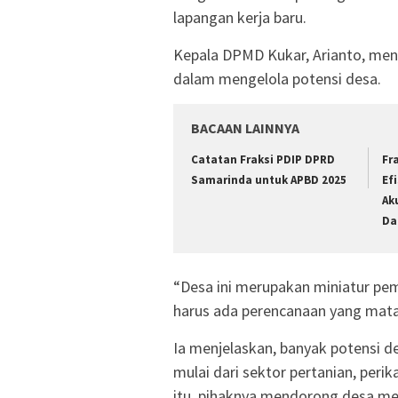
lapangan kerja baru.
Kepala DPMD Kukar, Arianto, me
dalam mengelola potensi desa.
BACAAN LAINNYA
Catatan Fraksi PDIP DPRD
Fr
Samarinda untuk APBD 2025
Ef
Ak
Da
“Desa ini merupakan miniatur pe
harus ada perencanaan yang matan
Ia menjelaskan, banyak potensi d
mulai dari sektor pertanian, peri
itu, pihaknya mendorong desa me