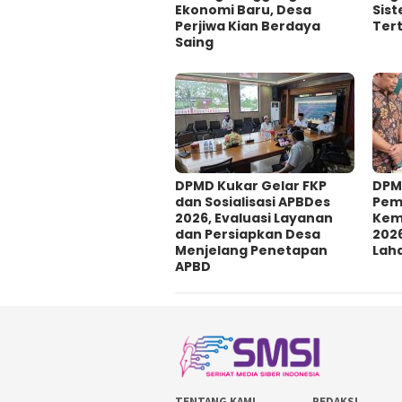
Ekonomi Baru, Desa
Sis
Perjiwa Kian Berdaya
Tert
Saing
DPMD Kukar Gelar FKP
DPM
dan Sosialisasi APBDes
Pem
2026, Evaluasi Layanan
Kem
dan Persiapkan Desa
2026
Menjelang Penetapan
Laha
APBD
TENTANG KAMI
REDAKSI