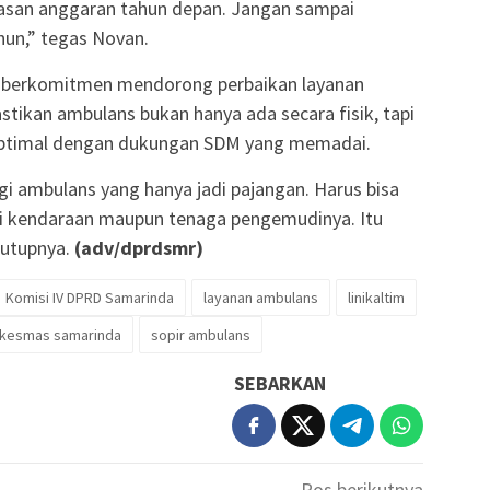
asan anggaran tahun depan. Jangan sampai
ahun,” tegas Novan.
 berkomitmen mendorong perbaikan layanan
ikan ambulans bukan hanya ada secara fisik, tapi
 optimal dengan dukungan SDM yang memadai.
gi ambulans yang hanya jadi pajangan. Harus bisa
isi kendaraan maupun tenaga pengemudinya. Itu
tutupnya.
(adv/dprdsmr)
Komisi IV DPRD Samarinda
layanan ambulans
linikaltim
kesmas samarinda
sopir ambulans
SEBARKAN
Pos berikutnya