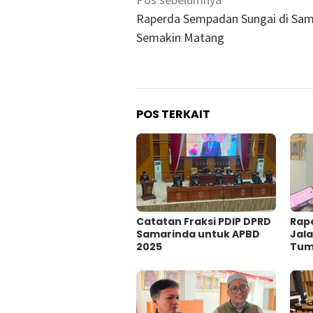
Navigasi
pos
Raperda Sempadan Sungai di Sam
Semakin Matang
POS TERKAIT
Catatan Fraksi PDIP DPRD
Rap
Samarinda untuk APBD
Jal
2025
Tum