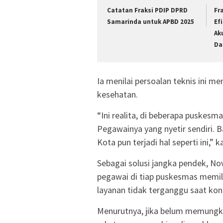
Catatan Fraksi PDIP DPRD
Fr
Samarinda untuk APBD 2025
Ef
Ak
Da
Ia menilai persoalan teknis ini m
kesehatan.
“Ini realita, di beberapa puskes
Pegawainya yang nyetir sendiri. 
Kota pun terjadi hal seperti ini
Sebagai solusi jangka pendek, N
pegawai di tiap puskesmas memi
layanan tidak terganggu saat kond
Menurutnya, jika belum memungki