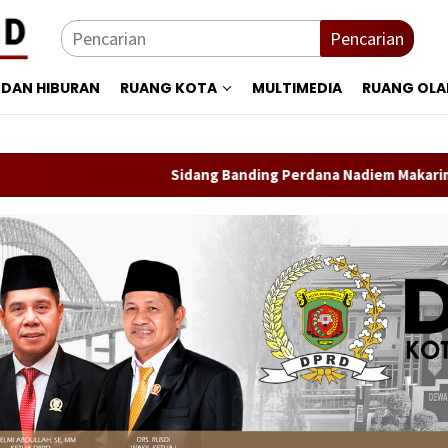
Pencarian
 DAN HIBURAN
RUANG KOTA
MULTIMEDIA
RUANG OL
Sidang Banding Perdana Nadiem Makarim Datangkan L