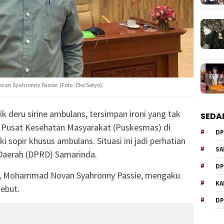
 Syahronny Passie. (Foto : Eko Setyo).
lik deru sirine ambulans, tersimpan ironi yang tak
SEDA
ah Pusat Kesehatan Masyarakat (Puskesmas) di
DP
 sopir khusus ambulans. Situasi ini jadi perhatian
SA
Daerah (DPRD) Samarinda.
DP
a, Mohammad Novan Syahronny Passie, mengaku
KA
ebut.
DP