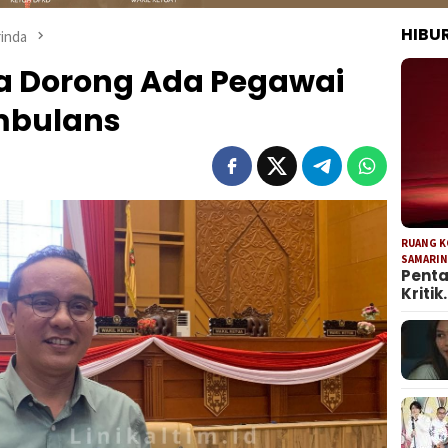
HIBU
inda
a Dorong Ada Pegawai
mbulans
RUANG 
SAMARI
Penta
Kritik