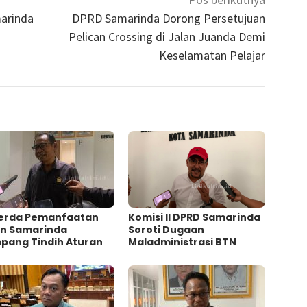
arinda
DPRD Samarinda Dorong Persetujuan
Pelican Crossing di Jalan Juanda Demi
Keselamatan Pelajar
erda Pemanfaatan
Komisi II DPRD Samarinda
an Samarinda
Soroti Dugaan
pang Tindih Aturan
Maladministrasi BTN