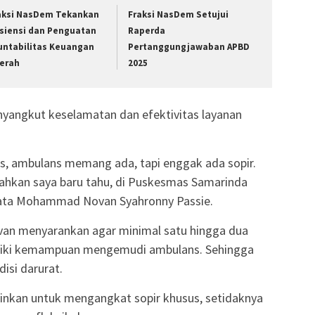
aksi NasDem Tekankan
Fraksi NasDem Setujui
isiensi dan Penguatan
Raperda
untabilitas Keuangan
Pertanggungjawaban APBD
erah
2025
enyangkut keselamatan dan efektivitas layanan
mas, ambulans memang ada, tapi enggak ada sopir.
Bahkan saya baru tahu, di Puskesmas Samarinda
,” kata Mohammad Novan Syahronny Passie.
ovan menyarankan agar minimal satu hingga dua
liki kemampuan mengemudi ambulans. Sehingga
isi darurat.
nkan untuk mengangkat sopir khusus, setidaknya