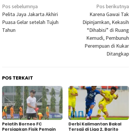
Navigasi
Pos sebelumnya
Pos berikutnya
pos
Pelita Jaya Jakarta Akhiri
Karena Gawai Tak
Puasa Gelar setelah Tujuh
Dipinjamkan, Kekasih
Tahun
“Dihabisi” di Ruang
Kemudi, Pembunuh
Perempuan di Kukar
Ditangkap
POS TERKAIT
Pelatih Borneo FC
Derbi Kalimantan Bakal
Persiapkan Fisik Pemain
Tersaji di Liga 2, Barito