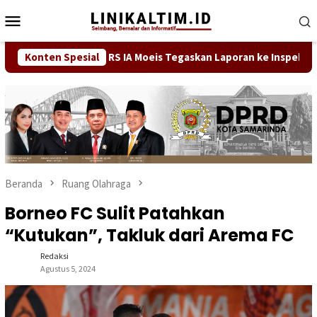
Loncat
Menu
ke
Mobile
konten
Konten Spesial
Direktur RS IA Moeis Tegaskan Laporan ke Inspektorat 4 
Beranda
Ruang Olahraga
Borneo FC Sulit Patahkan
“Kutukan”, Takluk dari Arema FC
Redaksi
Agustus 5, 2024