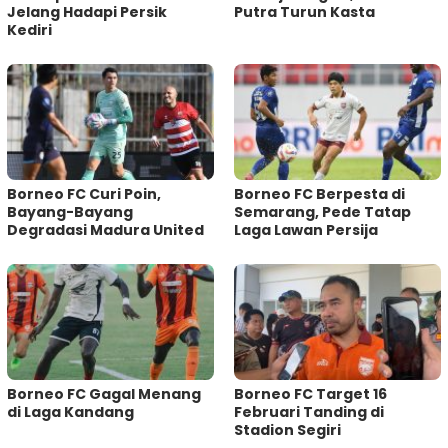
Jelang Hadapi Persik
Putra Turun Kasta
Kediri
Borneo FC Curi Poin,
Borneo FC Berpesta di
Bayang-Bayang
Semarang, Pede Tatap
Degradasi Madura United
Laga Lawan Persija
Borneo FC Gagal Menang
Borneo FC Target 16
di Laga Kandang
Februari Tanding di
Stadion Segiri