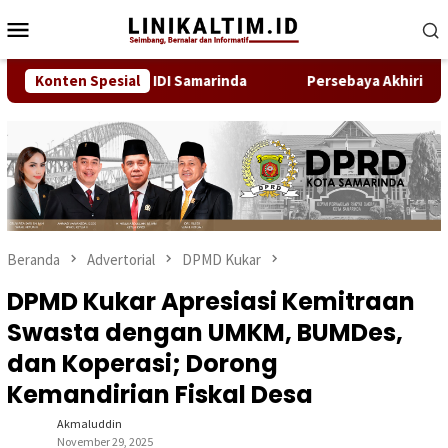
Loncat
Menu
ke
Mobile
konten
 Bukan Anggota IDI Samarinda
Konten Spesial
Persebaya Akhiri Penantia
Beranda
Advertorial
DPMD Kukar
DPMD Kukar Apresiasi Kemitraan
Swasta dengan UMKM, BUMDes,
dan Koperasi; Dorong
Kemandirian Fiskal Desa
Akmaluddin
November 29, 2025