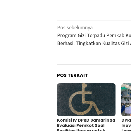
Navigasi
Pos sebelumnya
pos
Program Gizi Terpadu Pemkab Ku
Berhasil Tingkatkan Kualitas Gizi
POS TERKAIT
Komisi IV DPRD Samarinda
DPR
Evaluasi Pemkot Soal
Inov
Fasilitas Umum untuk
Law