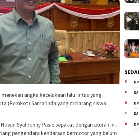
SEDA
DP
SA
 menekan angka kecelakaan lalu lintas yang
Kota (Pemkot) Samarinda yang melarang siswa
DP
KA
Novan Syahronny Pasie sepakat dengan aturan ini.
DP
entang pengendara kendaraan bermotor yang belum