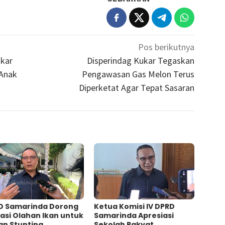
Pos berikutnya
kar
Disperindag Kukar Tegaskan
 Anak
Pengawasan Gas Melon Terus
Diperketat Agar Tepat Sasaran
D Samarinda Dorong
Ketua Komisi IV DPRD
asi Olahan Ikan untuk
Samarinda Apresiasi
an Stunting
Sekolah Rakyat