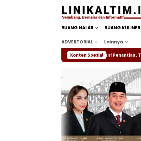
Loncat
ke
konten
RUANG NALAR
RUANG KULINER
ADVERTORIAL
Lainnya
DI Samarinda
Persebaya Akhiri Penantian, Taklukkan Per
Konten Spesial