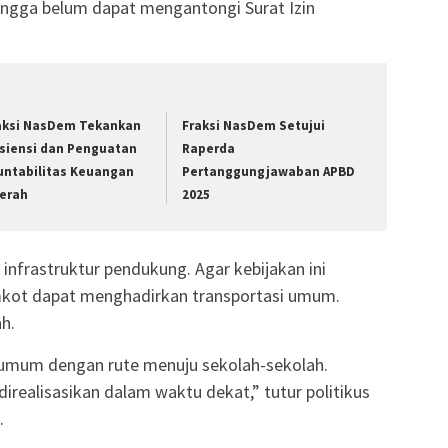
ingga belum dapat mengantongi Surat Izin
aksi NasDem Tekankan
Fraksi NasDem Setujui
isiensi dan Penguatan
Raperda
untabilitas Keuangan
Pertanggungjawaban APBD
erah
2025
infrastruktur pendukung. Agar kebijakan ini
Pemkot dapat menghadirkan transportasi umum.
h.
 umum dengan rute menuju sekolah-sekolah.
irealisasikan dalam waktu dekat,” tutur politikus
.