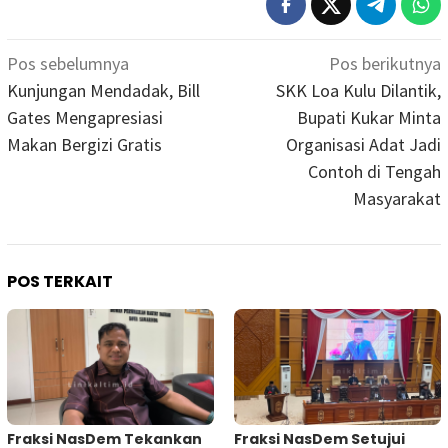
Navigasi
Pos sebelumnya
Pos berikutnya
pos
Kunjungan Mendadak, Bill
SKK Loa Kulu Dilantik,
Gates Mengapresiasi
Bupati Kukar Minta
Makan Bergizi Gratis
Organisasi Adat Jadi
Contoh di Tengah
Masyarakat
POS TERKAIT
Fraksi NasDem Tekankan
Fraksi NasDem Setujui