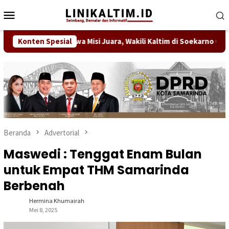
Loncat
Menu
ke
Mobile
konten
ahakam FC Bawa Misi Juara, Wakili Kaltim di Soekarno Cup U17 2
Konten Spesial
Beranda
Advertorial
Maswedi : Tenggat Enam Bulan
untuk Empat THM Samarinda
Berbenah
Hermina Khumairah
Mei 8, 2025