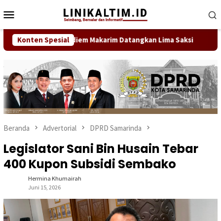
Loncat
Menu
ke
Mobile
konten
ding Perdana Nadiem Makarim Datangkan Lima Saksi
Konten Spesial
Dire
Beranda
Advertorial
DPRD Samarinda
Legislator Sani Bin Husain Tebar
400 Kupon Subsidi Sembako
Hermina Khumairah
Juni 15, 2026