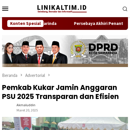
Loncat
Menu
ke
Mobile
konten
nggota IDI Samarinda
Konten Spesial
Persebaya Akhiri Penantian, Taklu
Beranda
Advertorial
Pemkab Kukar Jamin Anggaran
PSU 2025 Transparan dan Efisien
Akmaluddin
Maret 20, 2025