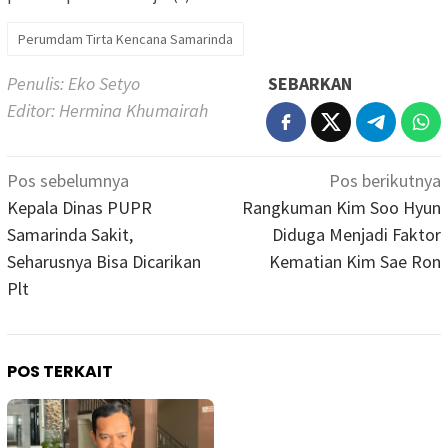
Perumdam Tirta Kencana Samarinda
Penulis: Eko Setyo
SEBARKAN
Editor: Hermina Khumairah
Navigasi
Pos sebelumnya
Pos berikutnya
pos
Kepala Dinas PUPR
Rangkuman Kim Soo Hyun
Samarinda Sakit,
Diduga Menjadi Faktor
Seharusnya Bisa Dicarikan
Kematian Kim Sae Ron
Plt
POS TERKAIT