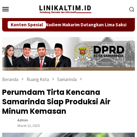
Loncat
Menu
ke
Mobile
konten
Banding Perdana Nadiem Makarim Datangkan Lima Saksi
Konten Spesial
D
Beranda
Ruang Kota
Samarinda
Perumdam Tirta Kencana
Samarinda Siap Produksi Air
Minum Kemasan
Admin
Maret 12, 2025