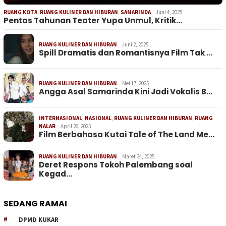
RUANG KOTA
,
RUANG KULINER DAN HIBURAN
,
SAMARINDA
Juni 4, 2025
Pentas Tahunan Teater Yupa Unmul, Kritik…
RUANG KULINER DAN HIBURAN
Juni 2, 2025
Spill Dramatis dan Romantisnya Film Tak …
RUANG KULINER DAN HIBURAN
Mei 17, 2025
Angga Asal Samarinda Kini Jadi Vokalis B…
INTERNASIONAL
,
NASIONAL
,
RUANG KULINER DAN HIBURAN
,
RUANG
NALAR
April 26, 2025
Film Berbahasa Kutai Tale of The Land Me…
RUANG KULINER DAN HIBURAN
Maret 24, 2025
Deret Respons Tokoh Palembang soal
Kegad…
SEDANG RAMAI
DPMD KUKAR