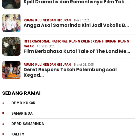
Spill Dramatis dan Romantisnya Film Tak …
RUANG KULINER DAN HIBURAN
Mei 17, 2025
Angga Asal Samarinda Kini Jadi Vokalis B…
INTERNASIONAL
,
NASIONAL
,
RUANG KULINER DAN HIBURAN
,
RUANG
NALAR
April 26, 2025
Film Berbahasa Kutai Tale of The Land Me…
RUANG KULINER DAN HIBURAN
Maret 24, 2025
Deret Respons Tokoh Palembang soal
Kegad…
SEDANG RAMAI
DPMD KUKAR
SAMARINDA
DPRD SAMARINDA
KALTIM