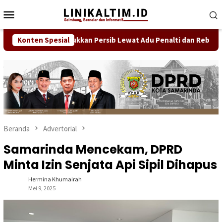
Loncat
Menu
ke
Mobile
konten
enantian, Taklukkan Persib Lewat Adu Penalti dan Rebut Gelar Pi
Konten Spesial
Beranda
Advertorial
Samarinda Mencekam, DPRD
Minta Izin Senjata Api Sipil Dihapus
Hermina Khumairah
Mei 9, 2025