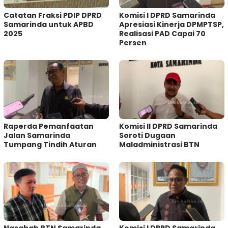
Catatan Fraksi PDIP DPRD
Komisi I DPRD Samarinda
Samarinda untuk APBD
Apresiasi Kinerja DPMPTSP,
2025
Realisasi PAD Capai 70
Persen
Raperda Pemanfaatan
Komisi II DPRD Samarinda
Jalan Samarinda
Soroti Dugaan
Tumpang Tindih Aturan
Maladministrasi BTN
Nasabah BTN Samarinda
Komisi I DPRD Samarinda