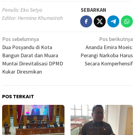
Penulis: Eko Setyo
SEBARKAN
Editor: Hermina Khumairah
Navigasi
Pos sebelumnya
Pos berikutnya
pos
Dua Posyandu di Kota
Ananda Emira Moeis:
Bangun Darat dan Muara
Perangi Narkoba Harus
Muntai Direvitalisasi DPMD
Secara Komperhensif
Kukar Diresmikan
POS TERKAIT