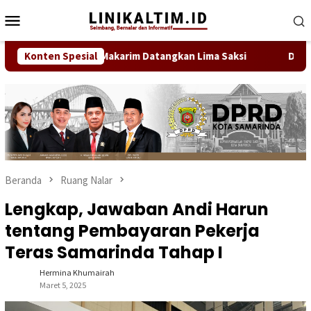
Loncat
Menu
ke
Mobile
konten
dana Nadiem Makarim Datangkan Lima Saksi
Konten Spesial
Direktur RS 
Beranda
Ruang Nalar
Lengkap, Jawaban Andi Harun
tentang Pembayaran Pekerja
Teras Samarinda Tahap I
Hermina Khumairah
Maret 5, 2025