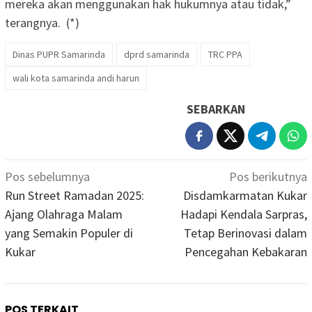
mereka akan menggunakan hak hukumnya atau tidak,”
terangnya. (*)
Dinas PUPR Samarinda
dprd samarinda
TRC PPA
wali kota samarinda andi harun
SEBARKAN
Navigasi
Pos sebelumnya
Pos berikutnya
pos
Run Street Ramadan 2025:
Disdamkarmatan Kukar
Ajang Olahraga Malam
Hadapi Kendala Sarpras,
yang Semakin Populer di
Tetap Berinovasi dalam
Kukar
Pencegahan Kebakaran
POS TERKAIT