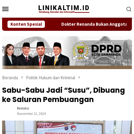
Loncat
Menu
ke
Mobile
konten
o Cup U17 2026
Konten Spesial
Dokter Renanda Bukan Anggota IDI Samar
Beranda
Politik Hukum dan Kriminal
Sabu-Sabu Jadi “Susu”, Dibuang
ke Saluran Pembuangan
Redaksi
November 12, 2024