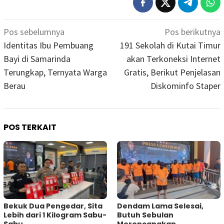
Navigasi
Pos sebelumnya
Pos berikutnya
pos
Identitas Ibu Pembuang
191 Sekolah di Kutai Timur
Bayi di Samarinda
akan Terkoneksi Internet
Terungkap, Ternyata Warga
Gratis, Berikut Penjelasan
Berau
Diskominfo Staper
POS TERKAIT
Bekuk Dua Pengedar, Sita
Dendam Lama Selesai,
Lebih dari 1 Kilogram Sabu-
Butuh Sebulan
Sabu
Merencanakan