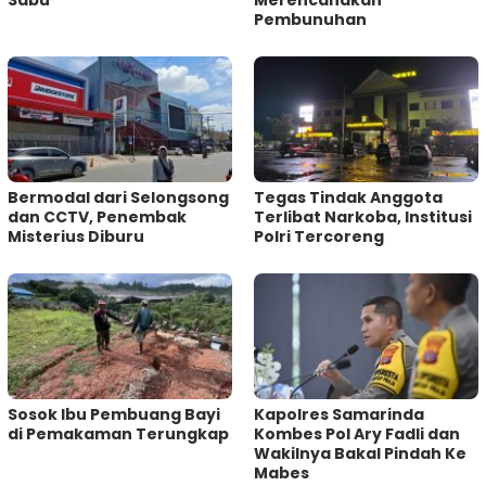
Pembunuhan
Bermodal dari Selongsong
Tegas Tindak Anggota
dan CCTV, Penembak
Terlibat Narkoba, Institusi
Misterius Diburu
Polri Tercoreng
Sosok Ibu Pembuang Bayi
Kapolres Samarinda
di Pemakaman Terungkap
Kombes Pol Ary Fadli dan
Wakilnya Bakal Pindah Ke
Mabes