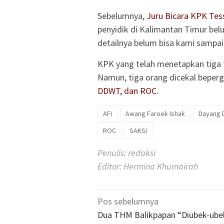
Sebelumnya,
Juru Bicara KPK Tes
penyidik di Kalimantan Timur bel
detailnya belum bisa kami sampai
KPK yang telah menetapkan tiga 
Namun, tiga orang dicekal bepergi
DDWT, dan ROC
.
AFI
Awang Faroek Ishak
Dayang 
ROC
SAKSI
Penulis: redaksi
Editor: Hermina Khumairah
Navigasi
Pos sebelumnya
pos
Dua THM Balikpapan “Diubek-ube