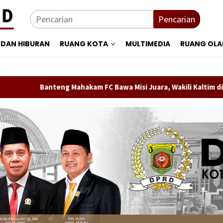
Pencarian
 DAN HIBURAN
RUANG KOTA
MULTIMEDIA
RUANG OL
nteng Mahakam FC Bawa Misi Juara, Wakili Kaltim di Soekarno Cup