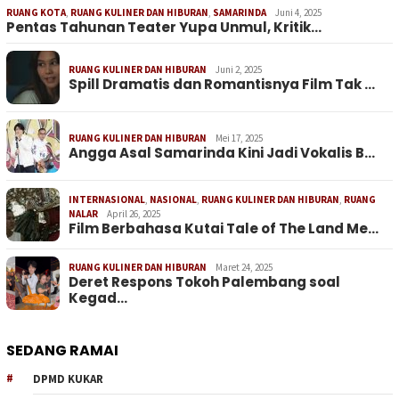
RUANG KOTA
,
RUANG KULINER DAN HIBURAN
,
SAMARINDA
Juni 4, 2025
Pentas Tahunan Teater Yupa Unmul, Kritik…
RUANG KULINER DAN HIBURAN
Juni 2, 2025
Spill Dramatis dan Romantisnya Film Tak …
RUANG KULINER DAN HIBURAN
Mei 17, 2025
Angga Asal Samarinda Kini Jadi Vokalis B…
INTERNASIONAL
,
NASIONAL
,
RUANG KULINER DAN HIBURAN
,
RUANG
NALAR
April 26, 2025
Film Berbahasa Kutai Tale of The Land Me…
RUANG KULINER DAN HIBURAN
Maret 24, 2025
Deret Respons Tokoh Palembang soal
Kegad…
SEDANG RAMAI
DPMD KUKAR