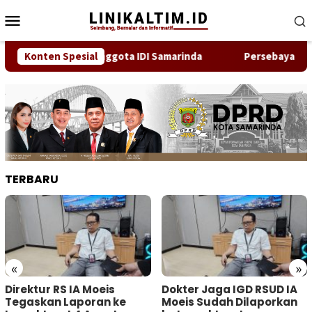
Loncat
Menu
ke
Mobile
konten
 Renanda Bukan Anggota IDI Samarinda
Konten Spesial
Persebaya Akhiri 
TERBARU
«
»
Direktur RS IA Moeis
Dokter Jaga IGD RSUD IA
Tegaskan Laporan ke
Moeis Sudah Dilaporkan