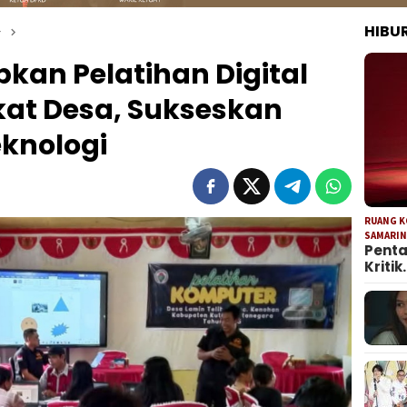
HIBU
r
kan Pelatihan Digital
at Desa, Sukseskan
knologi
RUANG 
SAMARI
Penta
Kritik