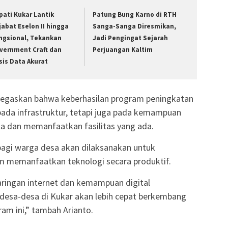
pati Kukar Lantik
Patung Bung Karno di RTH
jabat Eselon II hingga
Sanga-Sanga Diresmikan,
ngsional, Tekankan
Jadi Pengingat Sejarah
vernment Craft dan
Perjuangan Kaltim
sis Data Akurat
negaskan bahwa keberhasilan program peningkatan
pada infrastruktur, tetapi juga pada kemampuan
a dan memanfaatkan fasilitas yang ada.
l bagi warga desa akan dilaksanakan untuk
m memanfaatkan teknologi secara produktif.
aringan internet dan kemampuan digital
desa-desa di Kukar akan lebih cepat berkembang
am ini,” tambah Arianto.