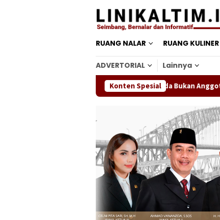
Loncat
ke
konten
RUANG NALAR
RUANG KULINER
ADVERTORIAL
Lainnya
Dokter Renanda Bukan Anggota IDI Samari
Konten Spesial