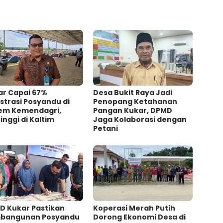
ar Capai 67%
Desa Bukit Raya Jadi
strasi Posyandu di
Penopang Ketahanan
tem Kemendagri,
Pangan Kukar, DPMD
inggi di Kaltim
Jaga Kolaborasi dengan
Petani
D Kukar Pastikan
Koperasi Merah Putih
bangunan Posyandu
Dorong Ekonomi Desa di