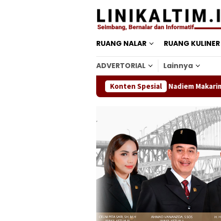
Loncat
ke
konten
RUANG NALAR
RUANG KULINER
ADVERTORIAL
Lainnya
Sidang Banding Perdana Nadiem Makarim Datangkan 
Konten Spesial