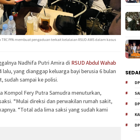
 TRC PPA membuat pengaduan terkait kelalaian RSUD AWS dalam kasus
ggalnya Nadhifa Putri Amira di
RSUD Abdul Wahab
4 lalu, yang dianggap keluarga bayi berusia 6 bulan
SEDA
, sudah sampai ke polisi.
DP
da Kompol Fery Putra Samudra menuturkan,
SA
aksi. “Mulai direksi dan perwakilan rumah sakit,
DP
gkapnya. “Total ada lima saksi yang sudah kami
KA
DP