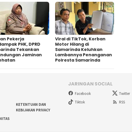
an Pekerja
Viral di TikTok, Korban
dampak PHK, DPRD
Motor Hilang di
arinda Tekankan
Samarinda Keluhkan
lindungan Jaminan
Lambannya Penanganan
ehatan
Polresta Samarinda
JARINGAN SOCIAL
Facebook
Twitter
Tiktok
RSS
KETENTUAN DAN
KEBIJAKAN PRIVACY
NITAS