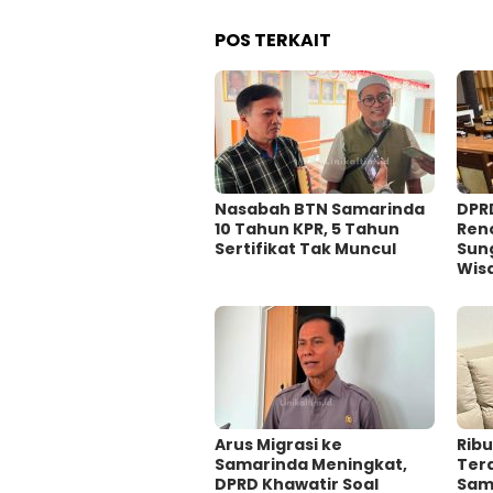
POS TERKAIT
Nasabah BTN Samarinda
DPR
10 Tahun KPR, 5 Tahun
Ren
Sertifikat Tak Muncul
Sung
Wis
Arus Migrasi ke
Ribu
Samarinda Meningkat,
Ter
DPRD Khawatir Soal
Sam