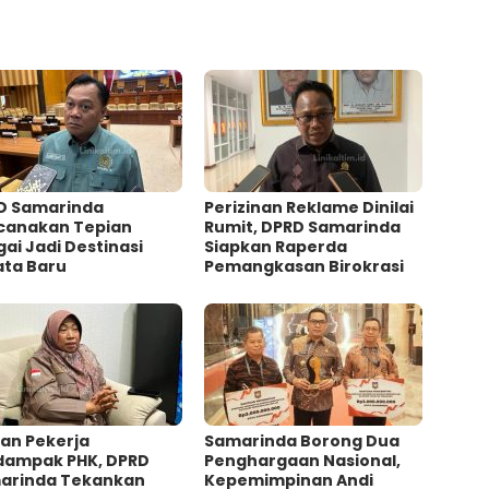
D Samarinda
Perizinan Reklame Dinilai
canakan Tepian
Rumit, DPRD Samarinda
ai Jadi Destinasi
Siapkan Raperda
ata Baru
Pemangkasan Birokrasi
an Pekerja
Samarinda Borong Dua
dampak PHK, DPRD
Penghargaan Nasional,
arinda Tekankan
Kepemimpinan Andi