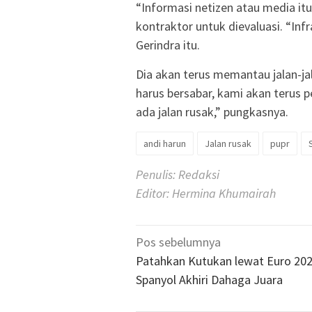
“Informasi netizen atau media i
kontraktor untuk dievaluasi. “Infra
Gerindra itu.
Dia akan terus memantau jalan-ja
harus bersabar, kami akan terus p
ada jalan rusak,” pungkasnya.
andi harun
Jalan rusak
pupr
Penulis: Redaksi
Editor: Hermina Khumairah
Navigasi
Pos sebelumnya
pos
Patahkan Kutukan lewat Euro 202
Spanyol Akhiri Dahaga Juara