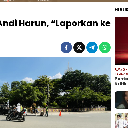
HIBU
 Andi Harun, “Laporkan ke
RUANG 
SAMARI
Penta
Kritik