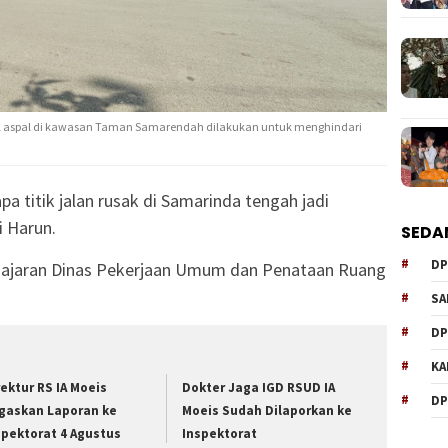
aspal di kawasan Taman Samarendah dilakukan untuk menghindari
pa titik jalan rusak di Samarinda tengah jadi
i Harun.
SEDA
DP
jajaran Dinas Pekerjaan Umum dan Penataan Ruang
SA
DP
KA
rektur RS IA Moeis
Dokter Jaga IGD RSUD IA
DP
gaskan Laporan ke
Moeis Sudah Dilaporkan ke
spektorat 4 Agustus
Inspektorat