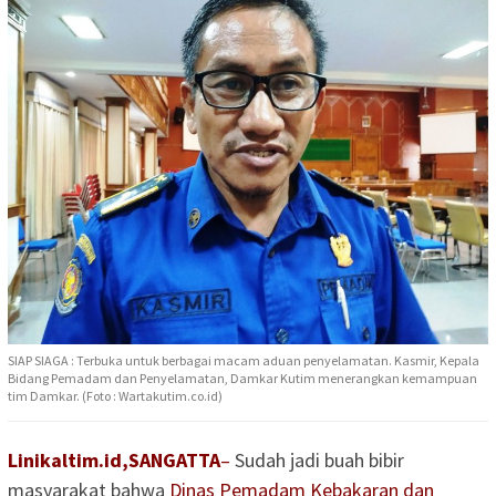
SIAP SIAGA : Terbuka untuk berbagai macam aduan penyelamatan. Kasmir, Kepala
Bidang Pemadam dan Penyelamatan, Damkar Kutim menerangkan kemampuan
tim Damkar. (Foto : Wartakutim.co.id)
Linikaltim.id,SANGATTA
–
Sudah jadi buah bibir
masyarakat bahwa
Dinas Pemadam Kebakaran dan