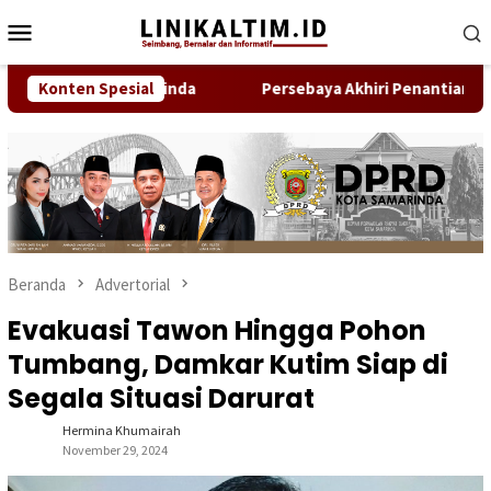
Loncat
Menu
ke
Mobile
konten
gota IDI Samarinda
Konten Spesial
Persebaya Akhiri Penantian, Taklukka
Beranda
Advertorial
Evakuasi Tawon Hingga Pohon
Tumbang, Damkar Kutim Siap di
Segala Situasi Darurat
Hermina Khumairah
November 29, 2024