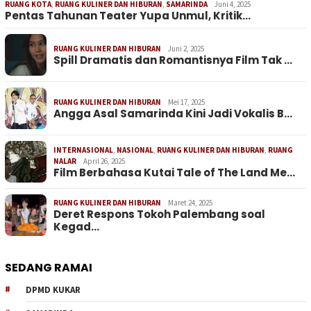
RUANG KOTA
,
RUANG KULINER DAN HIBURAN
,
SAMARINDA
Juni 4, 2025
Pentas Tahunan Teater Yupa Unmul, Kritik…
RUANG KULINER DAN HIBURAN
Juni 2, 2025
Spill Dramatis dan Romantisnya Film Tak …
RUANG KULINER DAN HIBURAN
Mei 17, 2025
Angga Asal Samarinda Kini Jadi Vokalis B…
INTERNASIONAL
,
NASIONAL
,
RUANG KULINER DAN HIBURAN
,
RUANG
NALAR
April 26, 2025
Film Berbahasa Kutai Tale of The Land Me…
RUANG KULINER DAN HIBURAN
Maret 24, 2025
Deret Respons Tokoh Palembang soal
Kegad…
SEDANG RAMAI
DPMD KUKAR