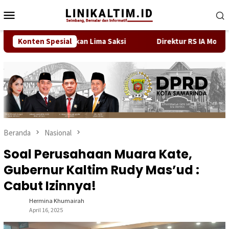
Loncat
Menu
ke
Mobile
konten
akarim Datangkan Lima Saksi
Konten Spesial
Direktur RS IA Moeis Tega
Beranda
Nasional
Soal Perusahaan Muara Kate,
Gubernur Kaltim Rudy Mas’ud :
Cabut Izinnya!
Hermina Khumairah
April 16, 2025