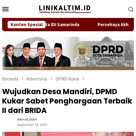
Loncat
Menu
ke
Mobile
konten
 Bukan Anggota IDI Samarinda
Konten Spesial
Persebaya Akhiri Penanti
Beranda
Advertorial
DPMD Kukar
Wujudkan Desa Mandiri, DPMD
Kukar Sabet Penghargaan Terbaik
II dari BRIDA
Akmaluddin
September 24, 2025