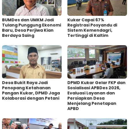
BUMDes dan UMKM Jadi
Kukar Capai 67%
Tulang Punggung Ekonomi
Registrasi Posyandu di
Baru, Desa Perjiwa Kian
Sistem Kemendagri,
Berdaya Saing
Tertinggi di Kaltim
Desa Bukit Raya Jadi
DPMD Kukar Gelar FKP dan
Penopang Ketahanan
Sosialisasi APBDes 2026,
Pangan Kukar, DPMD Jaga
Evaluasi Layanan dan
Kolaborasi dengan Petani
Persiapkan Desa
Menjelang Penetapan
APBD